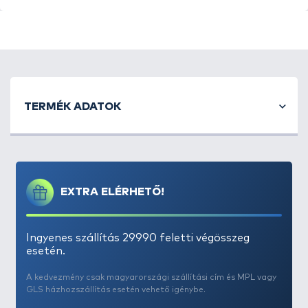
lent tartja a fenéken
Csomagolás: Újrahasznosítható, papír tasak
Kiszerelés: 10 db
TERMÉK ADATOK
EXTRA ELÉRHETŐ!
Ingyenes szállítás 29990 feletti végösszeg
esetén.
A kedvezmény csak magyarországi szállítási cím és MPL vagy
GLS házhozszállítás esetén vehető igénybe.