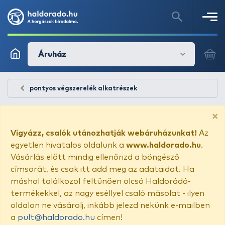
Áruház
pontyos végszerelék alkatrészek
×
Vigyázz, csalók utánozhatják webáruházunkat!
Az
egyetlen hivatalos oldalunk a
www.haldorado.hu
.
Vásárlás előtt mindig ellenőrizd a böngésző
címsorát, és csak itt add meg az adataidat. Ha
máshol találkozol feltűnően olcsó Haldorádó-
termékekkel, az nagy eséllyel csaló másolat - ilyen
oldalon ne vásárolj, inkább jelezd nekünk e-mailben
a
pult@haldorado.hu
címen!