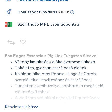
Fizethetsz bankkártyával
Bónuszpont jóváírás
20 Ft
Szállítható MPL csomagpontra
Fox Edges Essentials Rig Link Tungsten Sleeve
Vékony kialakítású előke gyorscsatlakozó
Tökéletes, gyorsan cserélhető előkék
Kiválóan alkalmas Ronnie, Hinge és Combi
szerelékek elkészítéséhez és cseréjéhez
Tungsten gumihüvellyel kapható, a megfelelő
előke rögzítéshez
A wolfram szálakkal nehezített gumihüvely
hasznos segítség lehet a Pop-up csalik
Részletes leírás
kiegyensúlyozásában, valamint az előkénket is