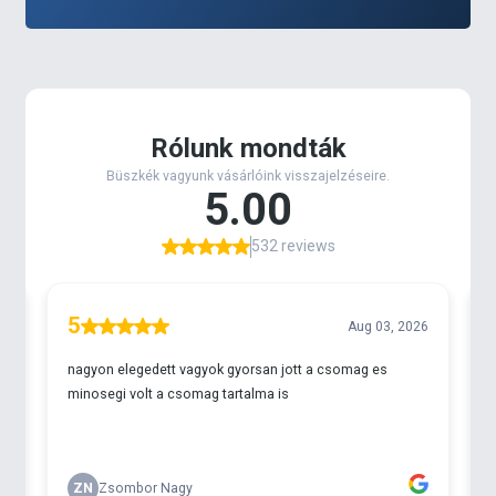
erős, műanyag tárolóhengerből, mely minden
esetben szárazon tartja a PVA hálónkat, egy
műanyag csőből, melyre a háló kerül, illetve
megkönnyíti annak megtöltését, és egy tömködő
szerszámra, mely a kiválasztott csalogatóanyag
összetömörítésében segít.
A család Anti-Fraying tagja rendelkezik
egyértelműen a legerősebb szövéssel, amely főként
a dobós horgászatoknál fontos, emellett azokban
az esetekben, amikor a hálóba töltött keverékünk
súlya összetételénél fogva nagyobb, mint az
átlagos. Ezekben az esetekben mindenképpen ezt a
variánst érdemes bevetni.
A hálóba szánt keverékünk összeállításánál
mindenképpen figyelni kell arra, hogy az összetevők
ne tartalmazzanak vizet, hiszen az idő előtt
szétoldaná minden PVA termékünket. Ezen mixek
aromázása azonban történhet cukor, CSL, vagy
alkohol bázisú, PVA barát Liquidekkel, melyek