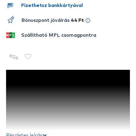
Fizethetsz bankkártyával
Bónuszpont jóváírás
44 Ft
Szállítható MPL csomagpontra
Részletes leírás