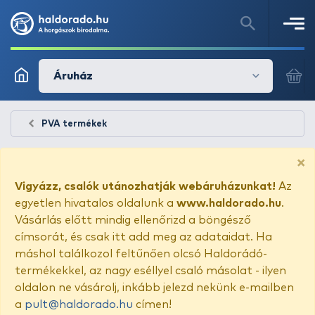
Áruház
PVA termékek
×
Vigyázz, csalók utánozhatják webáruházunkat!
Az
egyetlen hivatalos oldalunk a
www.haldorado.hu
.
Vásárlás előtt mindig ellenőrizd a böngésző
címsorát, és csak itt add meg az adataidat. Ha
máshol találkozol feltűnően olcsó Haldorádó-
termékekkel, az nagy eséllyel csaló másolat - ilyen
oldalon ne vásárolj, inkább jelezd nekünk e-mailben
a
pult@haldorado.hu
címen!