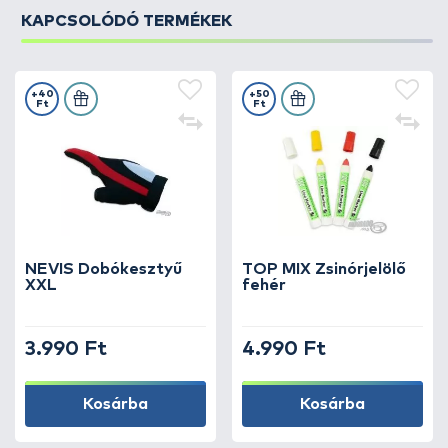
KAPCSOLÓDÓ TERMÉKEK
+40
+50
Ft
Ft
NEVIS Dobókesztyű
TOP MIX Zsinórjelölő
XXL
fehér
3.990 Ft
4.990 Ft
Kosárba
Kosárba