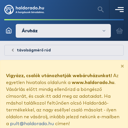
Áruház
távolságmérő rúd
×
Vigyázz, csalók utánozhatják webáruházunkat!
Az
egyetlen hivatalos oldalunk a
www.haldorado.hu
.
Vásárlás előtt mindig ellenőrizd a böngésző
címsorát, és csak itt add meg az adataidat. Ha
máshol találkozol feltűnően olcsó Haldorádó-
termékekkel, az nagy eséllyel csaló másolat - ilyen
oldalon ne vásárolj, inkább jelezd nekünk e-mailben
a
pult@haldorado.hu
címen!