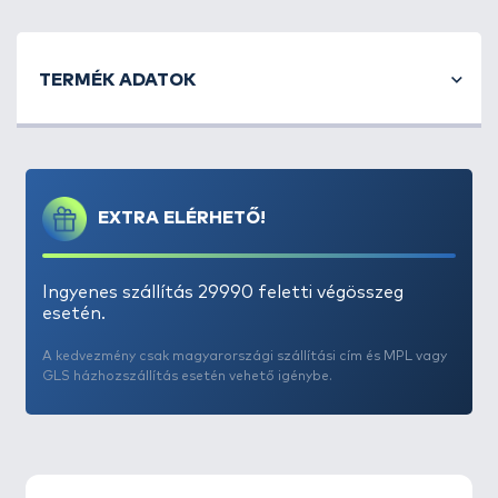
A Wrap Sticks készletben két darab rozsdamentes
acélból készült pálca és három rövid marker jelölő
TERMÉK ADATOK
található, egy kiváló anyagú szállító és tároló
táskában mellékelve.
Az ESP magas szívonalú elvárásainak megfelelően,
ez a kiegészítő 8mm átmérőjű teljesen
rozsdamentes, 46 cm hosszú rudat, 3 kisebb spot
EXTRA ELÉRHETŐ!
marker kíséri, melyekkel gyerekjáték a méretek
megjelölése. A jelölő rudak numerikusan
gravírozottak.
Ingyenes szállítás 29990 feletti végösszeg
Minden elem kiváló láthatóságú zárkupakkal van
esetén.
ellátva, plusz természetesen zsinórbarát
A kedvezmény csak magyarországi szállítási cím és MPL vagy
kialakításuk mellett, a 2 rúdon hornyok is
GLS házhozszállítás esetén vehető igénybe.
találhatóak, a zsinór megcsúszásának
kiküszöbölésére.
Tökéletes kiegészítő, akár versenyhorgászoknak is,
ahol az etetett helyre való visszatérés
megkoronázhatja a nap sikerét.