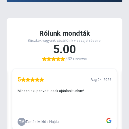
a
nailsúlyok
beillesztését anélkül, hogy a csali
egyensúlya vagy mozgása sérülne.
A Biwaa, mint az iparág egyik vezető műanyag-
formulálója, saját
“ECO” anyagkeverékét
használja, amely
ftalát- és BPA-mentes
, mégis
megőrzi azt a
puhaságot és tartósságot
, ami a
maximális mozgást és élethű akciót biztosítja.
A hatékonyság növelése érdekében a Deus – a teljes
Venum Series családdal együtt –
természetes
illatanyagot
is tartalmaz, amelyet a gyártási
folyamat során adnak hozzá. A Biwaa egyedi
B2A
illatanyaga
természetes, garnélából származó,
vízben oldódó attraktor
, amelyet a csali testébe
kevernek, majd a csomagolás előtt kívülről is
vékonyan bevonnak vele. Ez a vízbe oldódó illat
erős
illatnyomot
képez, amely
táplálkozási reflexet és
agresszív kapást
vált ki a ragadozó halakból.
A legapróbb részletekre való odafigyelés teszi a
Deust
páratlanul hatékonnyá tiszta vízben
. A