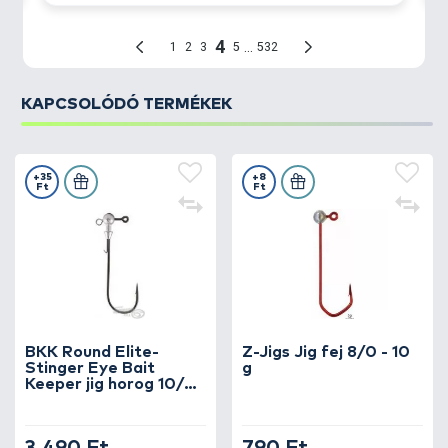
kúpos, lándzsaformájú farok
minden sebességnél
működik, élethűen utánozva a menekülő, sérült hal
mozgását.
Ezt a megtévesztést tovább fokozza a
valósághű
pikkelyminta
KAPCSOLÓDÓ TERMÉKEK
, amely még életszerűbb megjelenést
ad a csalinak.
+35
+8
Ft
Ft
BKK Round Elite-
Z-Jigs Jig fej 8/0 - 10
Stinger Eye Bait
g
Keeper jig horog 10/0
- 25 g