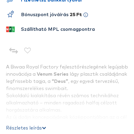
Fizethetsz bankkártyával
Bónuszpont jóváírás
25 Ft
Szállítható MPL csomagpontra
A Biwaa Royal Factory fejlesztőrészlegének legújabb
innovációja a
Venum Series
lágy plasztik családjának
legfrissebb tagja, a
“Deus”
, egy egyedi tervezésű,
finomszerelékes swimbait.
Sokoldalú kialakítása révén számos technikához
alkalmazható – minden ragadozó halfaj célzott
horgászatára alkalmas.
Az új dizájn koncepciójának középpontjában az a cél
állt, hogy a horgászok kezébe egy
kiemelkedő
Részletes leírás
minőségű, hatékony soft swimbaitet
adhassanak. A