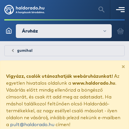
Áruház
gumihal
×
Vigyázz, csalók utánozhatják webáruházunkat!
Az
egyetlen hivatalos oldalunk a
www.haldorado.hu
.
Vásárlás előtt mindig ellenőrizd a böngésző
címsorát, és csak itt add meg az adataidat. Ha
máshol találkozol feltűnően olcsó Haldorádó-
termékekkel, az nagy eséllyel csaló másolat - ilyen
oldalon ne vásárolj, inkább jelezd nekünk e-mailben
a
pult@haldorado.hu
címen!