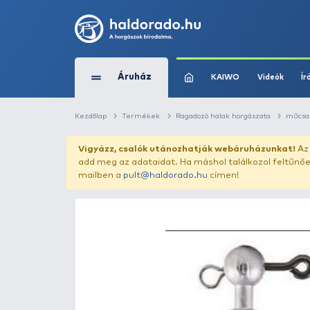
Áruház
KAIWO
Kezdőlap
Termékek
Ragadozó halak horg
Vigyázz, csalók utánozhatják webár
add meg az adataidat. Ha máshol találk
mailben a
pult@haldorado.hu
címen!