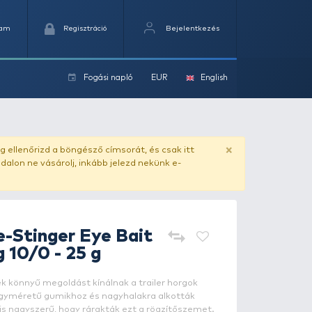
Kedvencek
Kosaram
Regisztráció
Fogási na
ok
eper jig horog 10/0 - 25 g
ado.hu
. Vásárlás előtt mindig ellenőrizd a böngésző címs
yel csaló másolat - ilyen oldalon ne vásárolj, inkább jel
BKK
Round Elite-Stinger Eye 