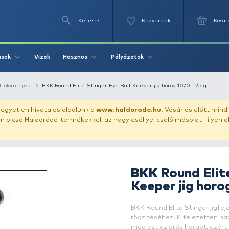
Keresés
Videók
Vizek
Írások
Hasznos
Pályázat
ászata
műcsali ólomfejek
BKK Round Elite-Stinger Eye Bait Ke
uházunkat!
Az egyetlen hivatalos oldalunk a
www.haldor
ozol feltűnően olcsó Haldorádó-termékekkel, az nagy eséll