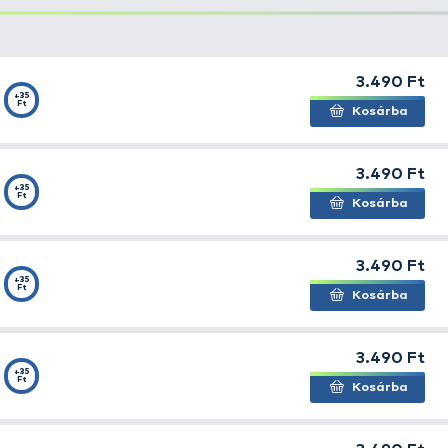
k könnyű megoldást kínálnak a trailer horgok rögzítéséh
k meg ezt az erős horgot, ezért is nagyszerű, hogy rára