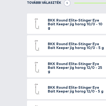
Részletek
BKK Round Elite Stinger jigfeje
gumikhoz és nagyhalakra alkottá