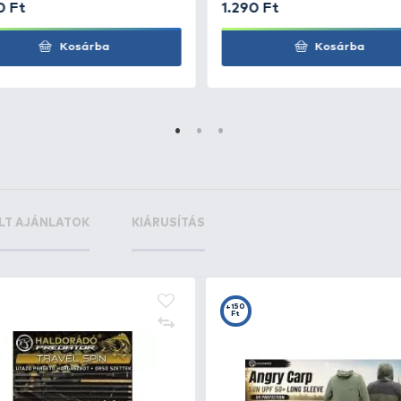
nger Eye
+35
Ft
 12/0 - 5 g
nger Eye
+35
Ft
 8/0 - 5 g
+60
+1
Ft
F