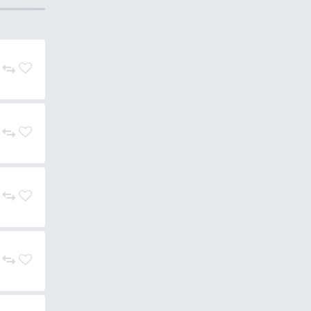
ez. Kifejezetten nagyméretű
kták ezt a rögzítőszemet.