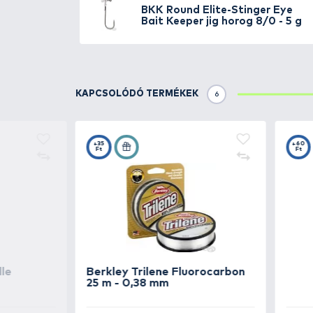
TOVÁBBI VÁLASZTÉK
5
BKK
Round Elite-Sti
Bait Keeper jig horo
g
BKK
Round Elite-Sti
Bait Keeper jig horog
BKK
Round Elite-Sti
Bait Keeper jig horog
g