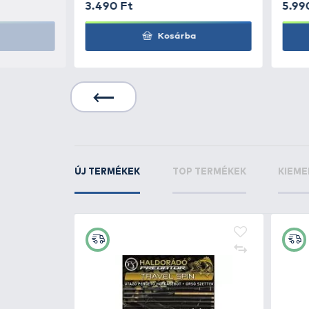
BKK
Round Elite-Sti
Bait Keeper jig horog
BKK
Round Elite-Sti
Bait Keeper jig horog
KAPCSOLÓDÓ TERMÉKEK
6
+35
Ft