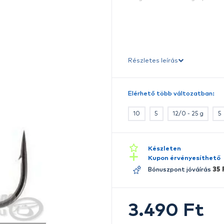
K
BK
r
m
Ré
E