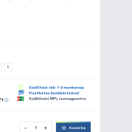
eeper jig horog 10/0 - 25 g
K Round Elite Stinger jigfejek könnyű megoldást kínálnak
ögzítéséhez. Kifejezetten nagyméretű gumikhoz és nagyh
eg ezt az erős horgot, ezért is nagyszerű, hogy rárakták
szletes leírás
lérhető több változatban:
10
5
12/0 - 25 g
5
5