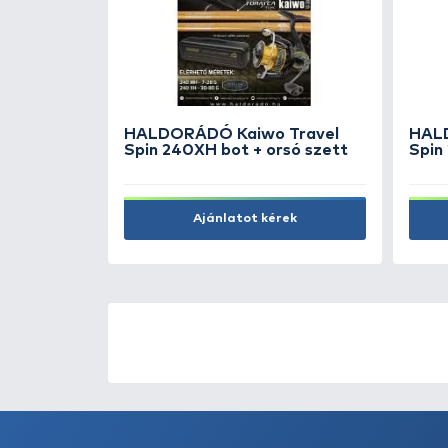
le
Berkley Trilene Fluorocarbon
25 m - 0,38 mm
3.490 Ft
Kosárba