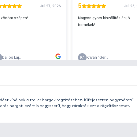
A
s 29990 feletti végösszeg esetén.
c
v