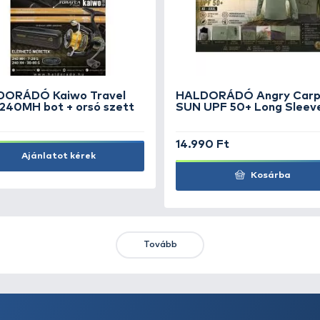
Rapala Tackle Tray 276
SA
15
5.990 Ft
1.
Kosárba