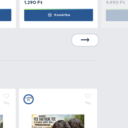
Kosárba
3.490 Ft
Kosárba
3
+13
t
Ft