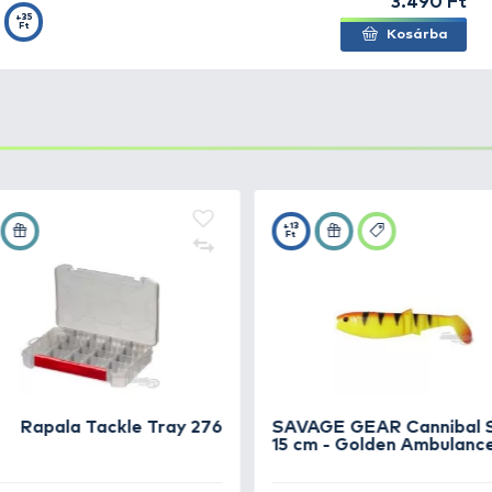
nger Eye
+35
g 10/0 - 10
Ft
nger Eye
+35
Ft
 10/0 - 5 g
nger Eye
+35
 12/0 - 25
Ft