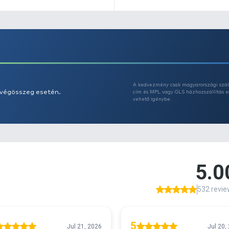
Az
F
A
kí
r
vi
t
P
t
A
k