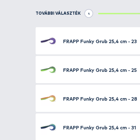
Mely modellek alkalmasak 
Milyen mérettartomány le
Milyen színek és színkomb
Ezekre a kérdésekre választ ad
megoldást kínáljanak, legyen szó
minőségű alapanyagokból készül
A
FRAPP Funky Shad 6.9”
és a
G
és 2024 döntőjében, ahol
Andrey
nagyrészt annak volt köszönhető
hatékonyabbak voltak a megszo
Három évig tartó fejlesztés és
modern, jól átgondolt és technol
minden pergető horgász megtalál
FRAPP plasztik csalik kínálata
✔
GEKO
– Klasszikus shad típus