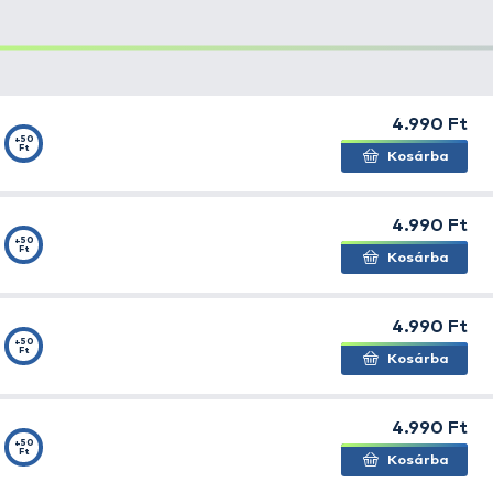
leginkább folyóvízi és állóvízi horgászatra?
nne optimális az egyes csali geometriákhoz?
inációk felelnek meg leginkább az európai vizek adot
va a FRAPP csalik úgy lettek tervezve, hogy minden hor
 álló- vagy folyóvízi pergetésről. A modellek precíz gyár
nek, hogy maximális élettartamot és hatékonyságot biz
EKO 6.9”
modellek kiemelkedő eredményeket értek el a
 Pitertsov és Dmitrij Elisejev
párosa meggyőző győzelme
, hogy egyedi mozgású és viselkedésű csalikat kínáltak 
kott műcsaliknál.
 tesztelés eredményeként a
FRAPP 2021-ben mutatta be 
ógiailag fejlett modellekből állt. Azóta a márka folyamat
ja az igényeinek megfelelő csalit.
ú csali, amely kiválóan működik mind állóvízben, mind fol