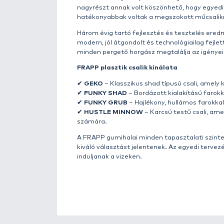
FRAPP – Prémium minőségű plas
A
FRAPP
márka filozófiája egysz
körülményhez. A cél az, hogy a 
ahol a halak rendkívül óvatosa
állnak, köztük
Andrey Pitertsov
finomhangolásában. A fejlesztés
Milyen csali működik a le