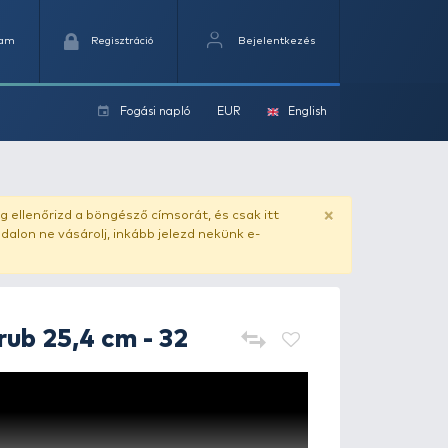
Kedvencek
Kosaram
Regisztráció
Fogási na
ok
ado.hu
. Vásárlás előtt mindig ellenőrizd a böngésző címs
yel csaló másolat - ilyen oldalon ne vásárolj, inkább jel
FRAPP
Funky Grub 25,4 cm - 3