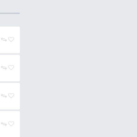
tságainak?
gász számára hatékony
tási technológiával és prémium
tosítsanak.
PAL – Pro Anglers League
2020
t aratott. A csapatuk sikere
a halaknak, amelyek
első műcsali-sorozatát
, amely
osan fejleszti termékeit, hogy
yóvízben.