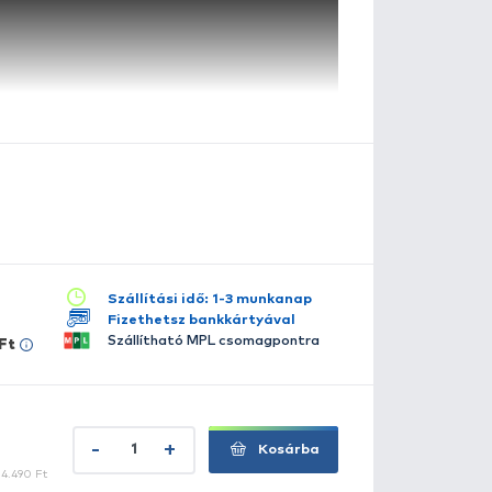
szletes leírás
lérhető több változatban:
23
25
28
31