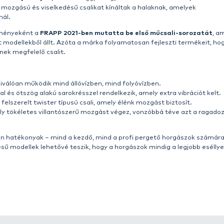
ztik csalik minden körülmények között!
erű, mégis ambiciózus: a legjobb műcsalikat kínálni min
ragadozóhalakat mindig valami újdonsággal lepjük meg, mé
k. A FRAPP csalik fejlesztése mögött tapasztalt orosz v
, aki kulcsszerepet vállalt a modellek megalkotásában, t
i folyamat során a következő kérdésekre keresték a vál
gjobban különböző víztípusokon?