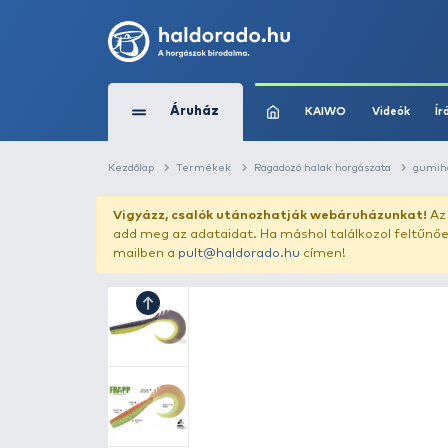
Áruház
KAIWO
Kezdőlap
Termékek
Ragadozó halak horg
Vigyázz, csalók utánozhatják webár
add meg az adataidat. Ha máshol találk
mailben a
pult@haldorado.hu
címen!