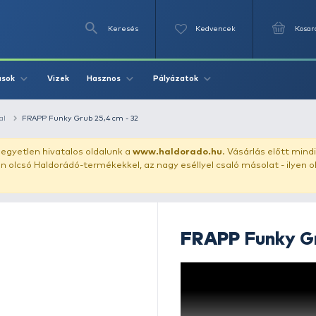
Keresés
Videók
Vizek
Írások
Hasznos
Pályázat
ászata
gumihal
FRAPP Funky Grub 25,4 cm - 32
uházunkat!
Az egyetlen hivatalos oldalunk a
www.haldor
ozol feltűnően olcsó Haldorádó-termékekkel, az nagy eséll