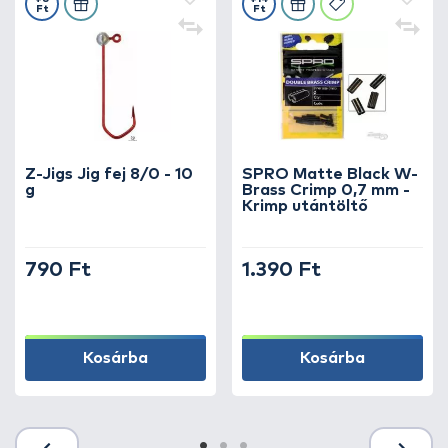
A FRAPP gumihalai minden tapasztalati szinten
Ft
Ft
hatékonyak – mind a kezdő, mind a profi pergető
horgászok számára kiváló választást jelentenek. Az
egyedi tervezésű modellek lehetővé teszik, hogy a
horgászok mindig a legjobb eséllyel induljanak a
vizeken.
Z-Jigs Jig fej 8/0 - 10
SPRO Matte Black W-
g
Brass Crimp 0,7 mm -
Krimp utántöltő
790 Ft
1.390 Ft
Kosárba
Kosárba