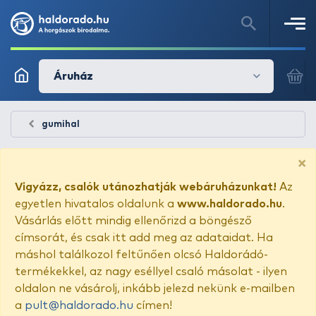
Áruház
gumihal
×
Vigyázz, csalók utánozhatják webáruházunkat!
Az
egyetlen hivatalos oldalunk a
www.haldorado.hu
.
Vásárlás előtt mindig ellenőrizd a böngésző
címsorát, és csak itt add meg az adataidat. Ha
máshol találkozol feltűnően olcsó Haldorádó-
termékekkel, az nagy eséllyel csaló másolat - ilyen
oldalon ne vásárolj, inkább jelezd nekünk e-mailben
a
pult@haldorado.hu
címen!