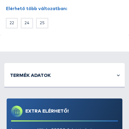
Elérhető több változatban:
22
24
25
TERMÉK ADATOK
EXTRA ELÉRHETŐ!
FRAPP – Prémium minőségű plasztik csalik minden
körülmények között!