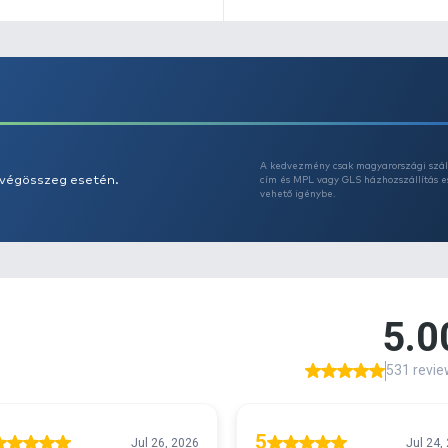
Az
F
A
kí
r
vi
t
P
t
A
k