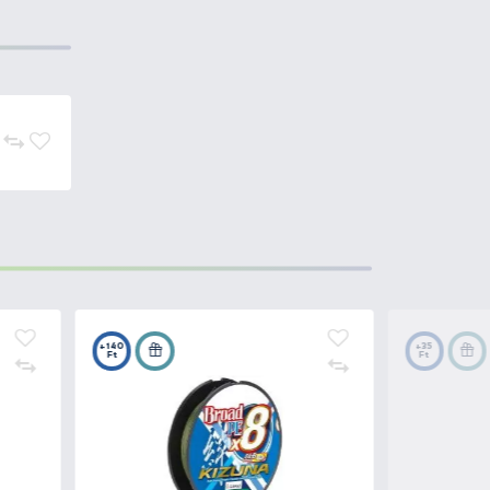
tságainak?
gász számára hatékony
tási technológiával és prémium
tosítsanak.
PAL – Pro Anglers League
2020
t aratott. A csapatuk sikere
a halaknak, amelyek
első műcsali-sorozatát
, amely
osan fejleszti termékeit, hogy
yóvízben.