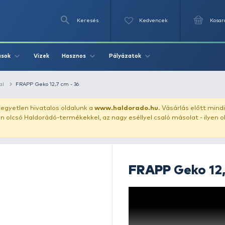
Keresés
Videók
Vizek
Írások
Hasznos
Pályázat
ászata
gumihal
FRAPP Geko 12,7 cm - 36
uházunkat!
Az egyetlen hivatalos oldalunk a
www.haldor
ozol feltűnően olcsó Haldorádó-termékekkel, az nagy eséll