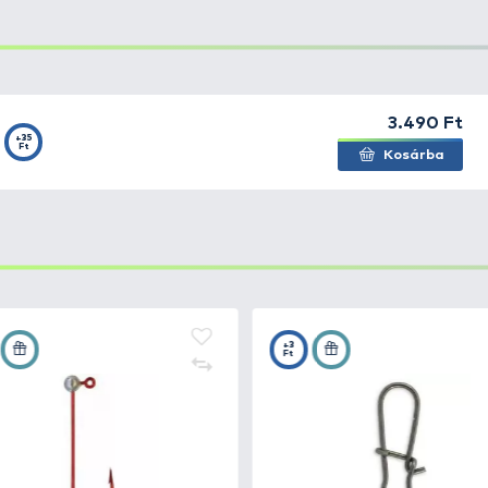
leginkább folyóvízi és állóvízi horgászatra?
nne optimális az egyes csali geometriákhoz?
inációk felelnek meg leginkább az európai vizek adot
va a FRAPP csalik úgy lettek tervezve, hogy minden hor
 álló- vagy folyóvízi pergetésről. A modellek precíz gyár
nek, hogy maximális élettartamot és hatékonyságot biz
EKO 6.9”
modellek kiemelkedő eredményeket értek el a
 Pitertsov és Dmitrij Elisejev
párosa meggyőző győzelme
, hogy egyedi mozgású és viselkedésű csalikat kínáltak 
kott műcsaliknál.
 tesztelés eredményeként a
FRAPP 2021-ben mutatta be 
ógiailag fejlett modellekből állt. Azóta a márka folyamat
ja az igényeinek megfelelő csalit.
ú csali, amely kiválóan működik mind állóvízben, mind fol