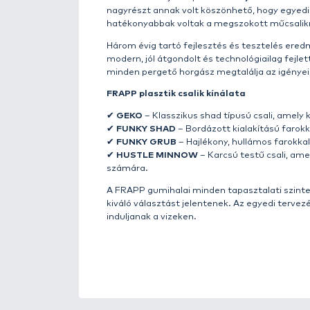
FRAPP – Prémium minőségű plas
A
FRAPP
márka filozófiája egysz
körülményhez. A cél az, hogy a 
ahol a halak rendkívül óvatosa
állnak, köztük
Andrey Pitertsov
finomhangolásában. A fejlesztés
Milyen csali működik a le