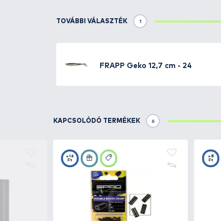
Mely modellek alkalmasak 
Milyen mérettartomány le
Milyen színek és színkomb
Ezekre a kérdésekre választ ad
megoldást kínáljanak, legyen szó
minőségű alapanyagokból készül
A
FRAPP Funky Shad 6.9”
és a
G
és 2024 döntőjében, ahol
Andrey
nagyrészt annak volt köszönhető
hatékonyabbak voltak a megszo
Három évig tartó fejlesztés és
modern, jól átgondolt és technol
minden pergető horgász megtalál
FRAPP plasztik csalik kínálata
✔
GEKO
– Klasszikus shad típus