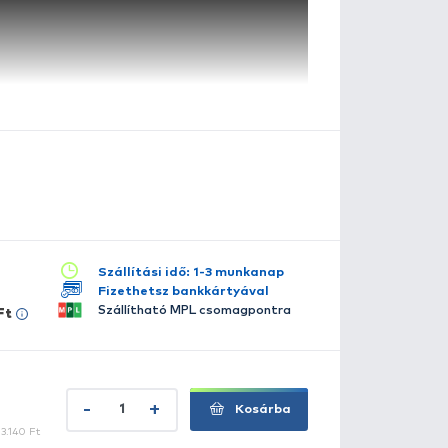
szletes leírás
lérhető több változatban:
24