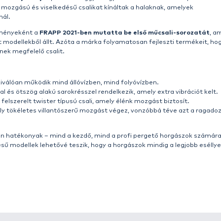
ztik csalik minden körülmények között!
erű, mégis ambiciózus: a legjobb műcsalikat kínálni min
ragadozóhalakat mindig valami újdonsággal lepjük meg, mé
k. A FRAPP csalik fejlesztése mögött tapasztalt orosz v
, aki kulcsszerepet vállalt a modellek megalkotásában, t
i folyamat során a következő kérdésekre keresték a vál
gjobban különböző víztípusokon?