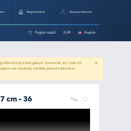
Kedvencek
Kosaram
Regisztráció
Fogási na
ok
ado.hu
. Vásárlás előtt mindig ellenőrizd a böngésző címs
yel csaló másolat - ilyen oldalon ne vásárolj, inkább jel
FRAPP
Geko 12,7 cm - 36