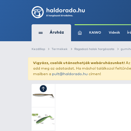
Áruház
KAIWO
Kezdőlap
Termékek
Ragadozó halak horg
Vigyázz, csalók utánozhatják webár
add meg az adataidat. Ha máshol találk
mailben a
pult@haldorado.hu
címen!