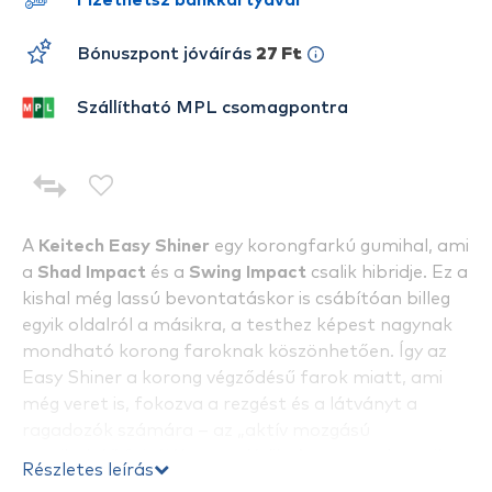
Fizethetsz bankkártyával
Bónuszpont jóváírás
27 Ft
Szállítható MPL csomagpontra
A
Keitech Easy Shiner
egy korongfarkú gumihal, ami
a
Shad Impact
és a
Swing Impact
csalik hibridje. Ez a
kishal még lassú bevontatáskor is csábítóan billeg
egyik oldalról a másikra, a testhez képest nagynak
mondható korong faroknak köszönhetően. Így az
Easy Shiner a korong végződésű farok miatt, ami
még veret is, fokozva a rezgést és a látványt a
ragadozók számára – az „aktív mozgású
gumihalak” fajtájába sorolódik. A test szerkezetileg
Részletes leírás
két részből áll: egy könnyű felső részből és egy