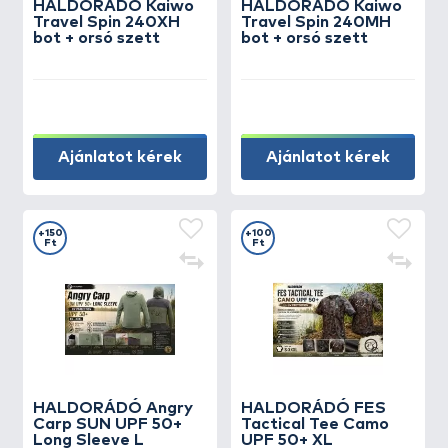
HALDORÁDÓ Kaiwo
HALDORÁDÓ Kaiwo
Travel Spin 240XH
Travel Spin 240MH
bot + orsó szett
bot + orsó szett
Ajánlatot kérek
Ajánlatot kérek
+150
+100
Ft
Ft
HALDORÁDÓ Angry
HALDORÁDÓ FES
Carp SUN UPF 50+
Tactical Tee Camo
Long Sleeve L
UPF 50+ XL