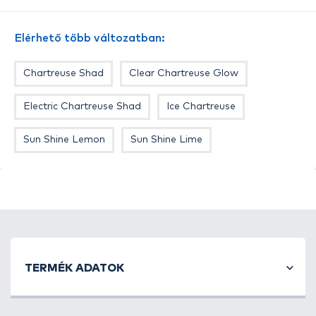
nehéz, sóval átitatott alsó részből. Alul és felül
offset horog számára bemélyedések találhatóak,
Elérhető több változatban:
amik lehetővé teszik az akadós és növénnyel benőtt
vizekben is a nyugodt és eredményes horgászatot.
Chartreuse Shad
Clear Chartreuse Glow
Egyedi anyagösszetétele és ízesítése, mely
formulának fő alapja a tintahal és rák aroma,
Electric Chartreuse Shad
Ice Chartreuse
valamint textúrába kevert sók a titka ezeknek a
csaliknak. Ez a forma és ízesítés még a
Sun Shine Lemon
Sun Shine Lime
legpasszívabb ragadozót is kapásra ösztönzi.
Használható hagyományos jig-, drop-shot, texas,
carolina vagy bármilyen szerelékkel és módszerrel.
Az összes ragadozó halra ajánlott.
TERMÉK ADATOK