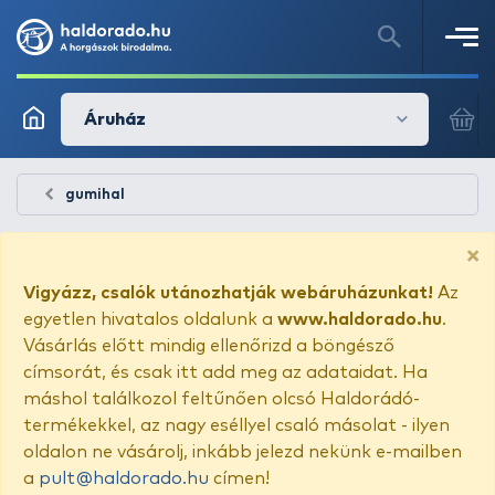
Áruház
gumihal
×
Vigyázz, csalók utánozhatják webáruházunkat!
Az
egyetlen hivatalos oldalunk a
www.haldorado.hu
.
Vásárlás előtt mindig ellenőrizd a böngésző
címsorát, és csak itt add meg az adataidat. Ha
máshol találkozol feltűnően olcsó Haldorádó-
termékekkel, az nagy eséllyel csaló másolat - ilyen
oldalon ne vásárolj, inkább jelezd nekünk e-mailben
a
pult@haldorado.hu
címen!