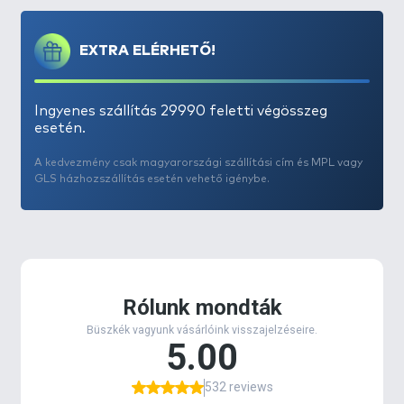
EXTRA ELÉRHETŐ!
Ingyenes szállítás 29990 feletti végösszeg
esetén.
A kedvezmény csak magyarországi szállítási cím és MPL vagy
GLS házhozszállítás esetén vehető igénybe.