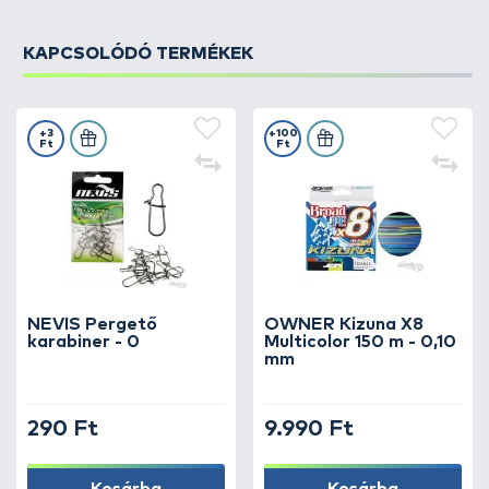
KAPCSOLÓDÓ TERMÉKEK
+3
+100
Ft
Ft
NEVIS Pergető
OWNER Kizuna X8
karabiner - 0
Multicolor 150 m - 0,10
mm
290 Ft
9.990 Ft