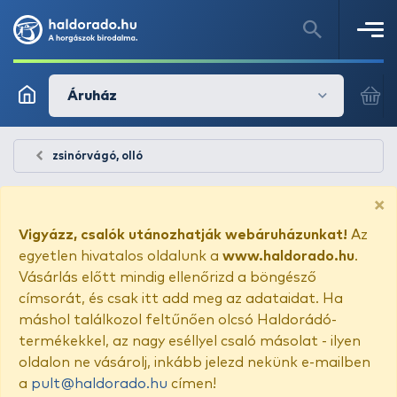
Áruház
zsinórvágó, olló
×
Vigyázz, csalók utánozhatják webáruházunkat!
Az
egyetlen hivatalos oldalunk a
www.haldorado.hu
.
Vásárlás előtt mindig ellenőrizd a böngésző
címsorát, és csak itt add meg az adataidat. Ha
máshol találkozol feltűnően olcsó Haldorádó-
termékekkel, az nagy eséllyel csaló másolat - ilyen
oldalon ne vásárolj, inkább jelezd nekünk e-mailben
a
pult@haldorado.hu
címen!