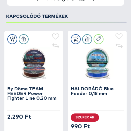
KAPCSOLÓDÓ TERMÉKEK
+23
+10
Ft
Ft
By Döme TEAM
HALDORÁDÓ Blue
FEEDER Power
Feeder 0,18 mm
Fighter Line 0,20 mm
2.290 Ft
SZUPER ÁR
990 Ft