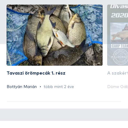
Tavaszi örömpecák 1. rész
A szakért
Bottyán Marián
több mint 2 éve
Döme Gáb