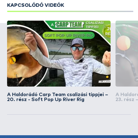
KAPCSOLÓDÓ VIDEÓK
A Haldorádó Carp Team csalizási tippjei –
A Haldorá
20. rész - Soft Pop Up River Rig
23. rész 
szerelék