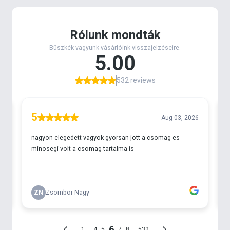
horgász elengedhetetlen segédeszköze, biztosak
vagyunk benne, hogy bárkinek a szerelékes
ládájában hamar kedvelt darabbá fog válni!