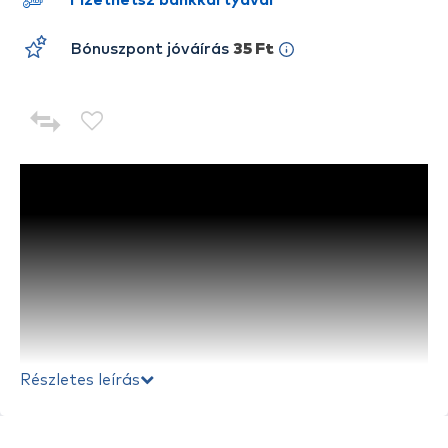
Fizethetsz bankkártyával
Bónuszpont jóváírás
35 Ft
Részletes leírás