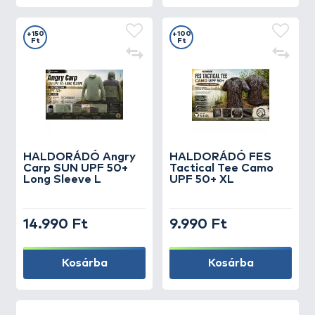
+150
+100
Ft
Ft
HALDORÁDÓ Angry
HALDORÁDÓ FES
Carp SUN UPF 50+
Tactical Tee Camo
Long Sleeve L
UPF 50+ XL
14.990 Ft
9.990 Ft
Kosárba
Kosárba