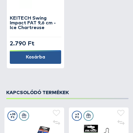
KEITECH
Swing
Impact FAT 9,6 cm -
Ice Chartreuse
2.790 Ft
Kosárba
KAPCSOLÓDÓ TERMÉKEK
+35
+3
Ft
Ft