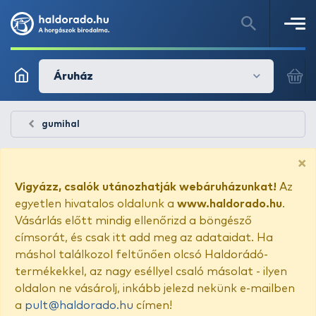
Áruház
gumihal
×
Vigyázz, csalók utánozhatják webáruházunkat!
Az
egyetlen hivatalos oldalunk a
www.haldorado.hu
.
Vásárlás előtt mindig ellenőrizd a böngésző
címsorát, és csak itt add meg az adataidat. Ha
máshol találkozol feltűnően olcsó Haldorádó-
termékekkel, az nagy eséllyel csaló másolat - ilyen
oldalon ne vásárolj, inkább jelezd nekünk e-mailben
a
pult@haldorado.hu
címen!