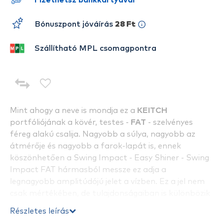
Fizethetsz bankkártyával
Bónuszpont jóváírás
28 Ft
Szállítható MPL csomagpontra
Mint ahogy a neve is mondja ez a
KEITCH
portfóliójának a kövér, testes -
FAT
- szelvényes
féreg alakú csalija. Nagyobb a súlya, nagyobb az
átmérője és nagyobb a farok-lapát is, ennek
köszönhetően a Swing Impact - Easy Shiner - Swing
Impact FAT hármasból messze ez adja a
legnagyobb amplitúdójú jelet a vízben. Ez a jel nem
csak mértékében, de tulajdonságaiban is különbözik
a másik kettőtől, mert ez egyszerre minnow-
Részletes leírás
mozgás a faroklapátnak köszönhetően és