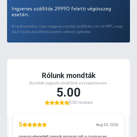
Ingyenes szállítás 29990 feletti végösszeg
esetén.
A kedvezmény csak magyarországi szállítási cím és MPL vagy
GLS házhozszállítás esetén vehető igénybe.