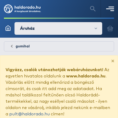
Áruház
gumihal
×
Vigyázz, csalók utánozhatják webáruházunkat!
Az
egyetlen hivatalos oldalunk a
www.haldorado.hu
.
Vásárlás előtt mindig ellenőrizd a böngésző
címsorát, és csak itt add meg az adataidat. Ha
máshol találkozol feltűnően olcsó Haldorádó-
termékekkel, az nagy eséllyel csaló másolat - ilyen
oldalon ne vásárolj, inkább jelezd nekünk e-mailben
a
pult@haldorado.hu
címen!