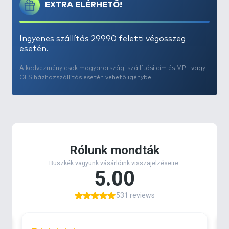
kivitelek, megfelelő választás a nagyobb ragadozók
EXTRA ELÉRHETŐ!
számára, édes- és sósvízben egyaránt. Csuka, süllő
és harcsa horgászatára ajánljuk!
Hosszúság: 9,65 cm (3,8 hüvelyk)
Ingyenes szállítás 29990 feletti végösszeg
esetén.
Kiszerelés: 6 db/csomag
A kedvezmény csak magyarországi szállítási cím és MPL vagy
GLS házhozszállítás esetén vehető igénybe.