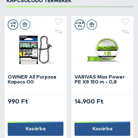
KAPCSOLÓDÓ TERMÉKEK
+10
+149
Ft
Ft
OWNER All Purpose
VARIVAS Max Power
Kapocs 00
PE X8 150 m - 0,8
990 Ft
14.900 Ft
Kosárba
Kosárba