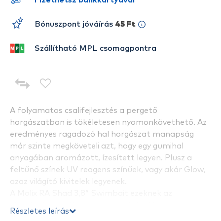
Fizethetsz bankkártyával
Bónuszpont jóváírás
45 Ft
Szállítható MPL csomagpontra
A folyamatos csalifejlesztés a pergető
horgászatban is tökéletesen nyomonkövethető. Az
eredményes ragadozó hal horgászat manapság
már szinte megköveteli azt, hogy egy gumihal
anyagában aromázott, ízesített legyen. Plusz a
feltűnő színek UV reagens színűek, vagy akár Glow,
azaz világító kivitelek legyenek.
A Molix RA Shad 3,8″ Swimbait ezeknek az
elvárásoknak tökéletesen megfelel. Ha
Részletes leírás
kézbevesszük azonnal tapasztalhatjuk, mennyire