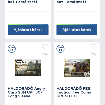
bot + orsó szett
bot + orsó szett
Ajánlatot kérek
Ajánlatot kérek
+150
+100
Ft
Ft
HALDORÁDÓ Angry
HALDORÁDÓ FES
Carp SUN UPF 50+
Tactical Tee Camo
Long Sleeve L
UPF 50+ XL