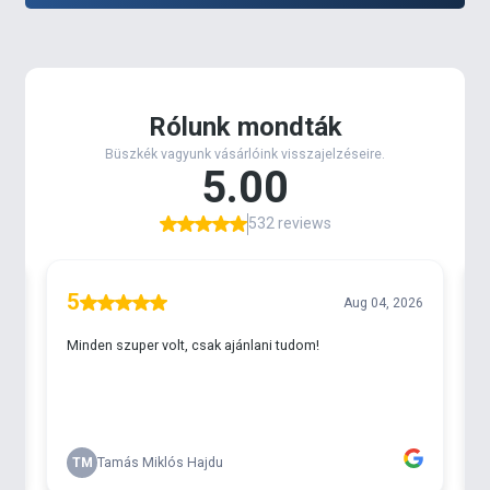
Hosszúság: 9,6 cm (3,8 hüvelyk)
Kiszerelés: 6 db / csomag