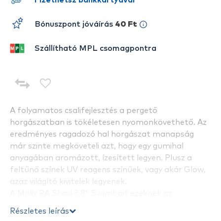
Fizethetsz bankkártyával
Bónuszpont jóváírás
40 Ft
Szállítható MPL csomagpontra
A folyamatos csalifejlesztés a pergető
horgászatban is tökéletesen nyomonkövethető. Az
eredményes ragadozó hal horgászat manapság
már szinte megköveteli azt, hogy egy gumihal
anyagában aromázott, ízesített legyen. Plusz a
feltűnő színek UV reagens színűek, vagy akár Glow,
azaz világító kivitelek legyenek.
A Molix RA Shad 3,8″ Swimbait ezeknek az
elvárásoknak tökéletesen megfelel. Ha
Részletes leírás
kézbevesszük azonnal tapasztalhatjuk, mennyire