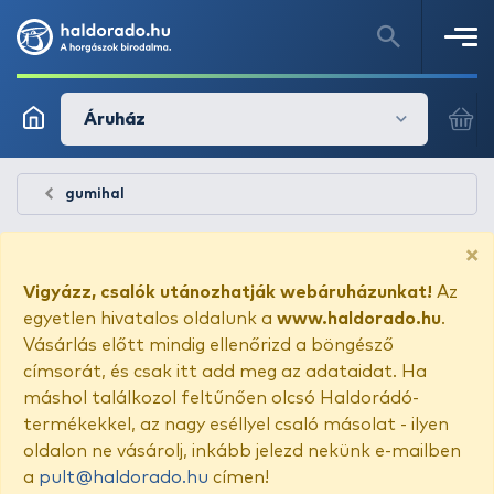
Áruház
gumihal
×
Vigyázz, csalók utánozhatják webáruházunkat!
Az
egyetlen hivatalos oldalunk a
www.haldorado.hu
.
Vásárlás előtt mindig ellenőrizd a böngésző
címsorát, és csak itt add meg az adataidat. Ha
máshol találkozol feltűnően olcsó Haldorádó-
termékekkel, az nagy eséllyel csaló másolat - ilyen
oldalon ne vásárolj, inkább jelezd nekünk e-mailben
a
pult@haldorado.hu
címen!