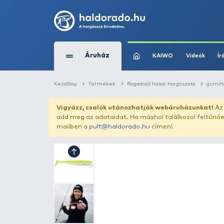
Áruház
KAIWO
Kezdőlap
Termékek
Ragadozó halak horg
Vigyázz, csalók utánozhatják webár
add meg az adataidat. Ha máshol találk
mailben a
pult@haldorado.hu
címen!