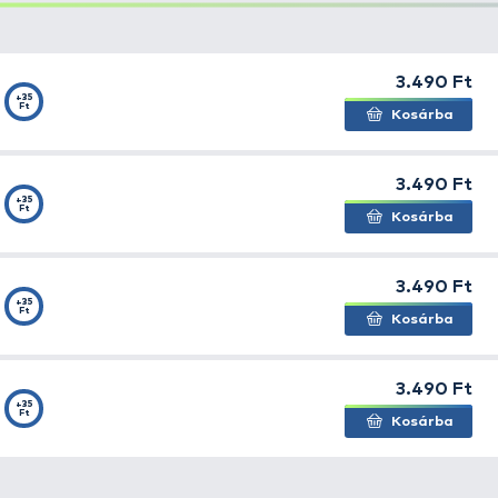
assú bevontatásnál is stabil marad. Tökéletes úszás és a 
s, ánizsos)
k