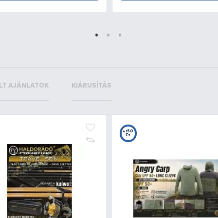
he Kickman
+35
Ft
he Kickman
+35
Ft
+300
+2
Ft
F