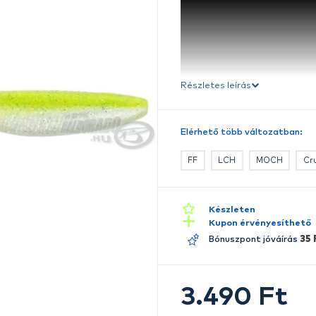
Ré
E
A
ús