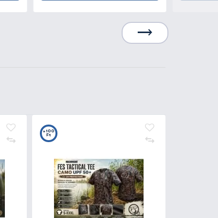
Kosárba
3.490 Ft
Kosárba
5
+10
t
Ft