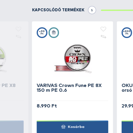
TOVÁBBI VÁLASZTÉK
4
Rapala
CrushCity T
10 cm - FF
Rapala
CrushCity T
10 cm - LCH