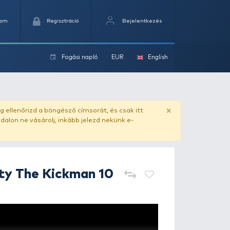
Kedvencek
Kosaram
Regisztráció
Fogási na
ok
ado.hu
. Vásárlás előtt mindig ellenőrizd a böngésző címs
yel csaló másolat - ilyen oldalon ne vásárolj, inkább jel
Rapala
CrushCity The Kickma