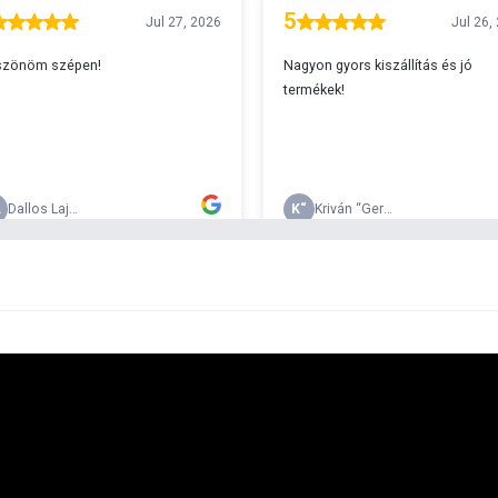
A
s 29990 feletti végösszeg esetén.
c
v