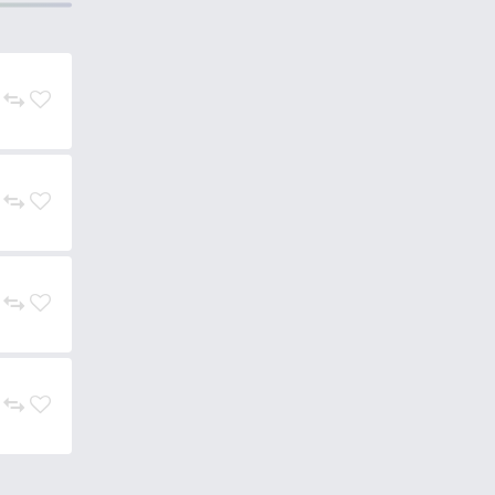
lágy jól mozgó korongfarok