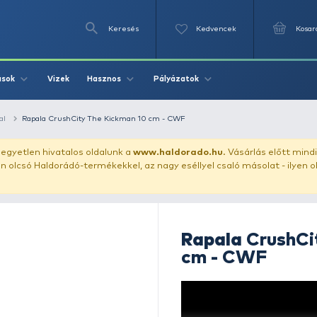
Keresés
Videók
Vizek
Írások
Hasznos
Pályázat
ászata
gumihal
Rapala CrushCity The Kickman 10 cm - CWF
uházunkat!
Az egyetlen hivatalos oldalunk a
www.haldor
ozol feltűnően olcsó Haldorádó-termékekkel, az nagy eséll