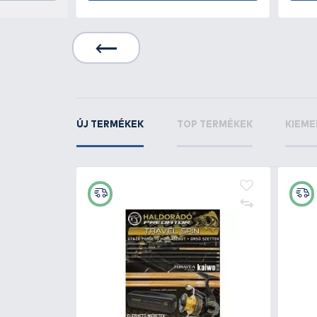
Rapala
CrushCity T
10 cm - MOCH
Rapala
Crushcity T
10 cm - PW
KAPCSOLÓDÓ TERMÉKEK
5
+90
Ft