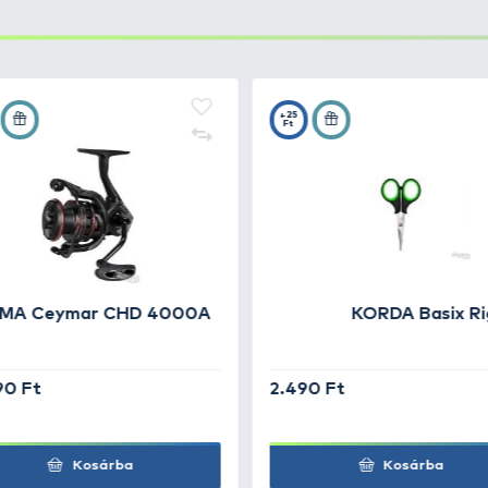
he Kickman
+35
Ft
he Kickman
+35
Ft