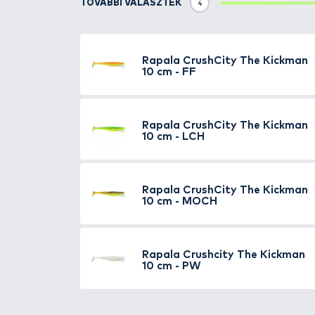
A
Rapala „The Kickman”
akár l
jellemzi ezt a műcsalit.
Sós hasi felület
Erősen aromás anyag (hala
Lágyan verető korong faro
Smart Injection Technology