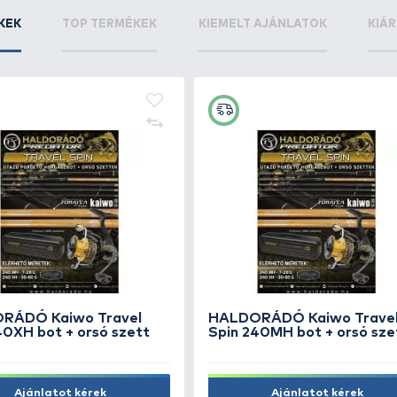
Rapala Dives-To DT08SD
5.590 Ft
5.59
Kosárba