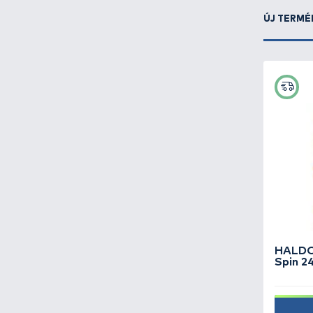
Dynamite Baits -
2
E-SOX -
1
ECO Zenit -
11
ECOFLOW -
1
ECOODA -
39
EGYEDI -
1
ENERGAS -
1
ENERGIZER -
14
ENERGOFISH -
3
ENERGOTEAM -
200
ESP -
1
EUROHOLD -
2
EUROSTAR -
14
EXNER -
56