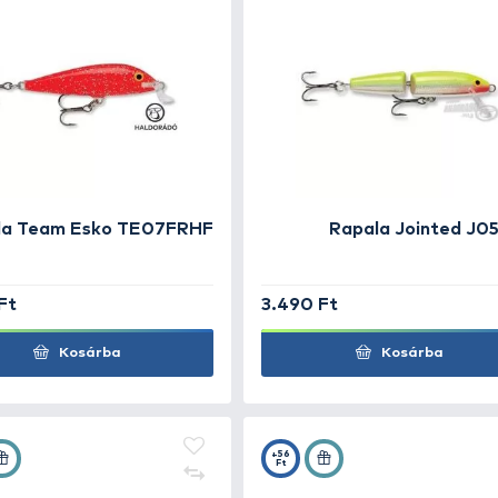
Rapala Nordic kulcstartó -
Rap
PCLRK
1.990 Ft
1.99
Kosárba
+49
+35
Ft
Ft