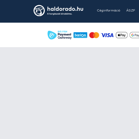
Glavinjara -
1
GP -
1
Greenman -
1
Greys -
1
GRISPORT -
3
GURU -
74
GURZA -
3
HALDORÁDÓ -
1249
HANZO -
1
HAYABUSA -
7
HORVÁTH -
8
HOUSE OF CARP -
1
HPV -
2
iBite -
8