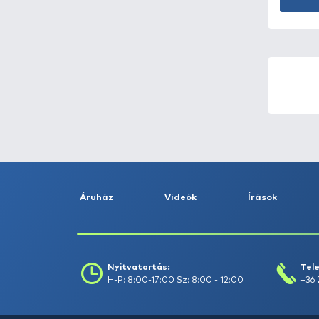
EXTREME OUTDOOR -
1
EYELEVEL -
1
FILEX -
28
FISHING BOX -
9
FISKARS -
12
Flextail -
2
FOX -
74
FRAPP -
24
FRENETIC -
9
GAMAKATSU -
66
GARDNER -
24
Gateway1 -
9
GEMINI -
3
Geoff Anderson -
9