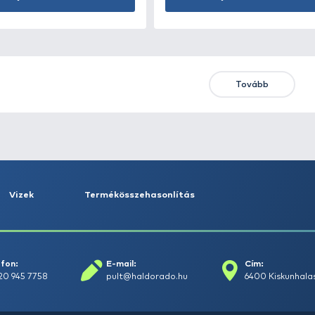
Első
Előző
ÚJ TERMÉKEK
TOP TERMÉKEK
KIEME