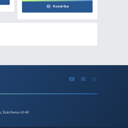
1
2
3
...
LT AJÁNLATOK
KIÁRUSÍTÁS
+150
Ft