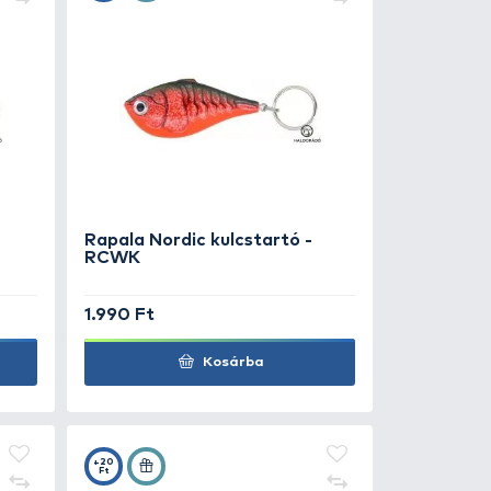
+20
Ft
la Nordic kulcstartó -
Rapala Nordi
LK
RCWK