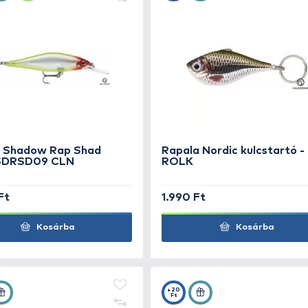
+50
+20
Ft
Ft
Rapala Shadow Rap Shad
Rapa
Deep SDRSD09 CLN
RO