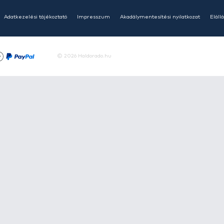
HALDORÁDÓ Kaiwo Travel
HAL
Spin 240XH bot + orsó szett
Spin
Ajánlatot kérek