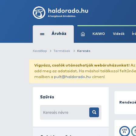
Áruház
KAIWO
Kezdőlap
Termékek
Keresés
Vigyázz, csalók utánozhatják webár
add meg az adataidat. Ha máshol találk
mailben a
pult@haldorado.hu
címen!
Szűrés