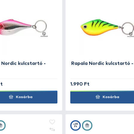
4.990 Ft
1.99
Kosárba
+20
+20
Ft
Ft