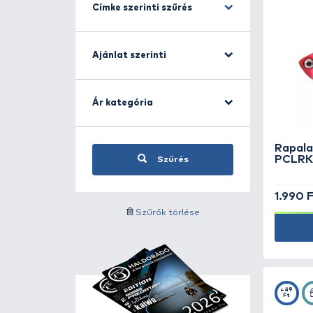
Aqua Garant -
13
AVID CARP -
4
Bait Bait -
185
BALZER -
4
Kategóriára szűrés
Benzar Mix -
24
Berkley -
57
BIWAA -
12
Címke szerinti szűrés
BKK -
31
BLACK CAT -
107
BLACK EDITION -
23
Ajánlat szerinti
BLINKER -
1
BLUE CAT -
1
Ár kategória
BOATMAN -
10
BROS -
4