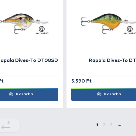
Rapala Team Esko TE07FRHF
4.890 Ft
3.4
Kosárba
+56
+56
Ft
Ft