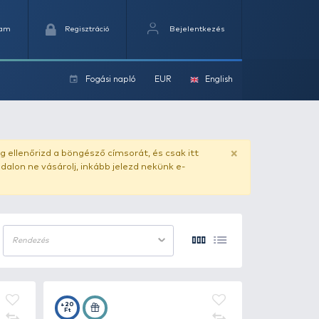
Kedvencek
Kosaram
Regisztráció
Fogási na
ok
ado.hu
. Vásárlás előtt mindig ellenőrizd a böngésző címs
yel csaló másolat - ilyen oldalon ne vásárolj, inkább jel
12 termék/oldal
Rendezés