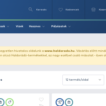
Keresés
Videók
Vizek
Írások
Hasznos
Pályázat
uházunkat!
Az egyetlen hivatalos oldalunk a
www.haldor
ozol feltűnően olcsó Haldorádó-termékekkel, az nagy eséll
Rendezés