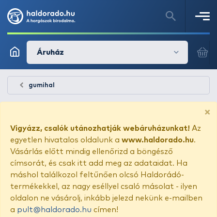
Áruház
gumihal
×
Vigyázz, csalók utánozhatják webáruházunkat!
Az
egyetlen hivatalos oldalunk a
www.haldorado.hu
.
Vásárlás előtt mindig ellenőrizd a böngésző
címsorát, és csak itt add meg az adataidat. Ha
máshol találkozol feltűnően olcsó Haldorádó-
termékekkel, az nagy eséllyel csaló másolat - ilyen
oldalon ne vásárolj, inkább jelezd nekünk e-mailben
a
pult@haldorado.hu
címen!