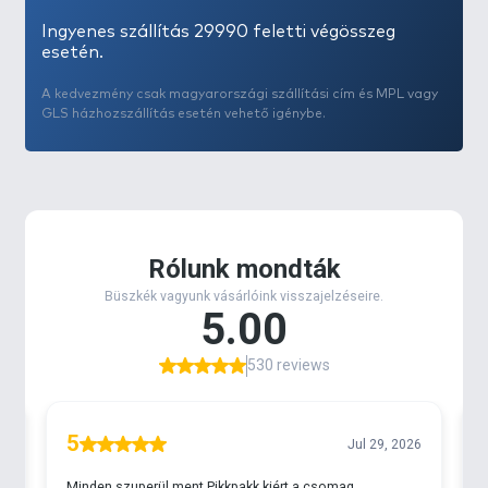
Ingyenes szállítás 29990 feletti végösszeg
esetén.
A kedvezmény csak magyarországi szállítási cím és MPL vagy
GLS házhozszállítás esetén vehető igénybe.