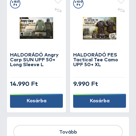
+150
+100
Ft
Ft
HALDORÁDÓ Angry
HALDORÁDÓ FES
Carp SUN UPF 50+
Tactical Tee Camo
Long Sleeve L
UPF 50+ XL
14.990 Ft
9.990 Ft
Kosárba
Kosárba
Tovább