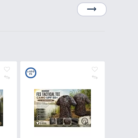
Kosárba
5
+15
t
Ft