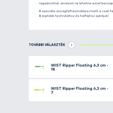
Részletek
Újdonság a Haldorádó kínálat
Újdonságként elhoztuk Nektek a
örvendenek ezen cég égisze alá 
horgászok elismerését és kihagy
A
Ripper
egy olyan különleges m
Formájának és vibrációjának kös
csődöt mondtak. A műcsali alakj