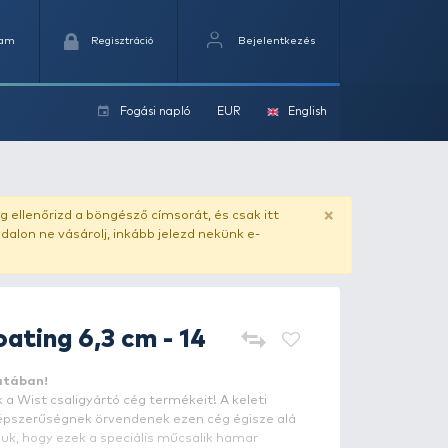
Kedvencek
Kosaram
Regisztráció
Fogási na
ok
ado.hu
. Vásárlás előtt mindig ellenőrizd a böngésző címs
yel csaló másolat - ilyen oldalon ne vásárolj, inkább jel
WIST
Ripper Floating 6,3 cm -