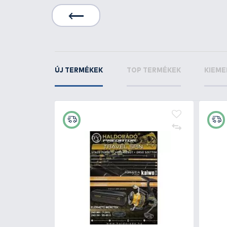
7
KAPCSOLÓDÓ TERMÉKEK
5
+60
Ft