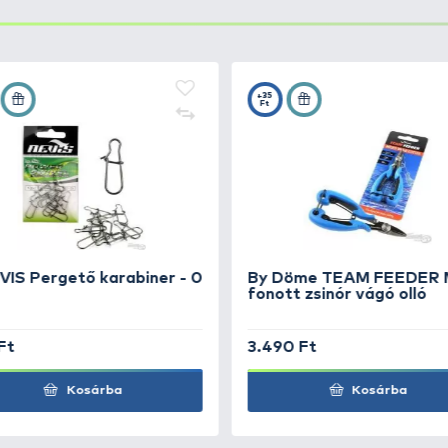
 ezzel becsapni.
iatt a csali fajsúlya sokkal könnyebb, mint az átlag, így
oz ajánljuk!
g 6,3 cm -
+18
Ft
g 6,3 cm -
+18