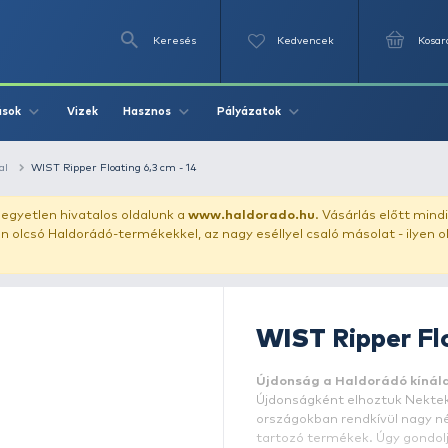
Keresés
Videók
Vizek
Írások
Hasznos
Pályázat
ászata
gumihal
WIST Ripper Floating 6,3 cm - 14
uházunkat!
Az egyetlen hivatalos oldalunk a
www.haldor
ozol feltűnően olcsó Haldorádó-termékekkel, az nagy eséll