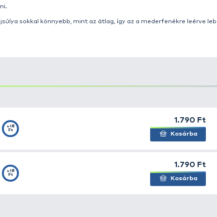
ában!
 Wist csaligyártó cég termékeit! A keleti országokban r
tartozó termékek. Úgy gondoljuk, hogy ezek a speciális 
hatatlan lesz majd a pergetők kelléktárából.
űcsali, amely élethű kialakításának köszönhetően a legtö
zönhetően, az egyik legjobb választás lehet akkor, amiko
a megegyezik a vizeinkben előfurdoló táplálékhal formájá