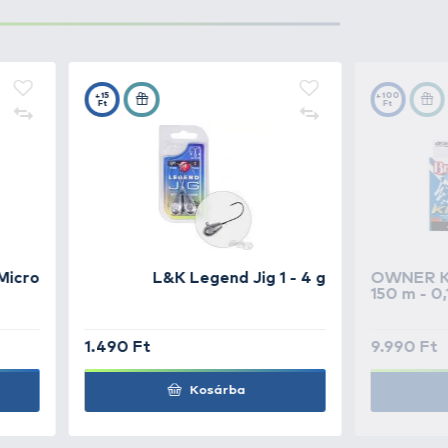
 az a mederfenékre leérve lebeg.
1.790 Ft
Kosárba
1.790 Ft