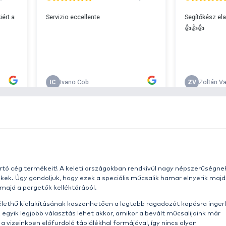
s 29990 feletti végösszeg esetén.
c
v