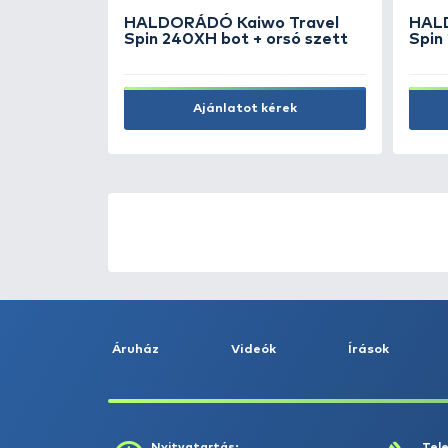
lticolor
Rapala Tackle Tray 27
5.990 Ft
Kosárba
ÚJ TERMÉKEK
TOP TERMÉKEK