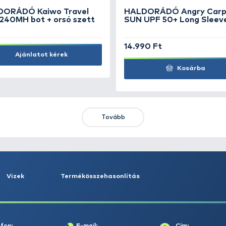
6
NEVIS Pergető karabiner - 0
By
fo
290 Ft
3.
Kosárba
KIEMELT AJÁNLATOK
KIÁRUSÍTÁS