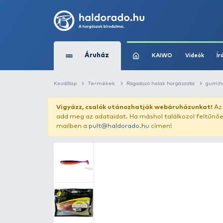
Áruház
KAIWO
Kezdőlap
Termékek
Ragadozó halak horg
Vigyázz, csalók utánozhatják webár
add meg az adataidat. Ha máshol találk
mailben a
pult@haldorado.hu
címen!