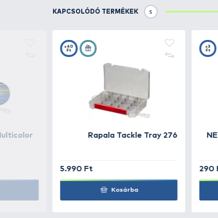
ragadozóhal, amelyet ne lehetne
A speciális anyagfelhasználása m
A legtöbb technikához és halfajh
TOVÁBBI VÁLASZTÉK
2
WIST
Ripper Floatin
18
WIST
Ripper Floatin