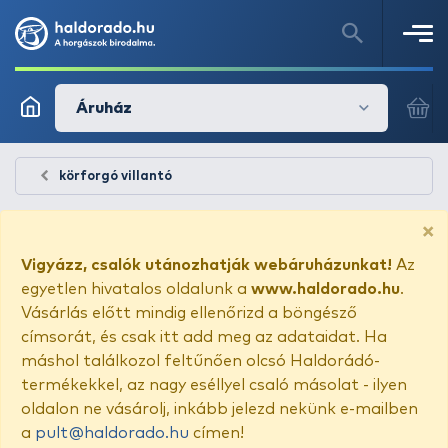
Áruház
körforgó villantó
×
Vigyázz, csalók utánozhatják webáruházunkat!
Az
egyetlen hivatalos oldalunk a
www.haldorado.hu
.
Vásárlás előtt mindig ellenőrizd a böngésző
címsorát, és csak itt add meg az adataidat. Ha
máshol találkozol feltűnően olcsó Haldorádó-
termékekkel, az nagy eséllyel csaló másolat - ilyen
oldalon ne vásárolj, inkább jelezd nekünk e-mailben
a
pult@haldorado.hu
címen!