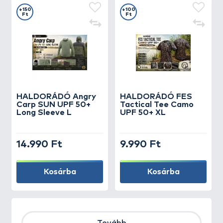
+150
+100
Ft
Ft
HALDORÁDÓ Angry
HALDORÁDÓ FES
Carp SUN UPF 50+
Tactical Tee Camo
Long Sleeve L
UPF 50+ XL
14.990 Ft
9.990 Ft
Kosárba
Kosárba