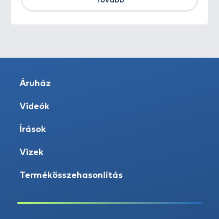
Tovább
Áruház
Videók
Írások
Vizek
Termékösszehasonlítás