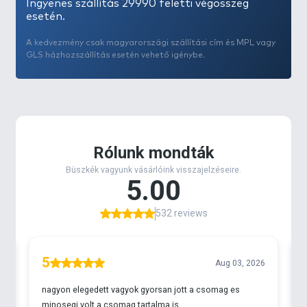
Ingyenes szállítás 29990 feletti végösszeg
esetén.
A kedvezmény csak magyarországi szállítási cím és MPL vagy
GLS házhozszállítás esetén vehető igénybe.