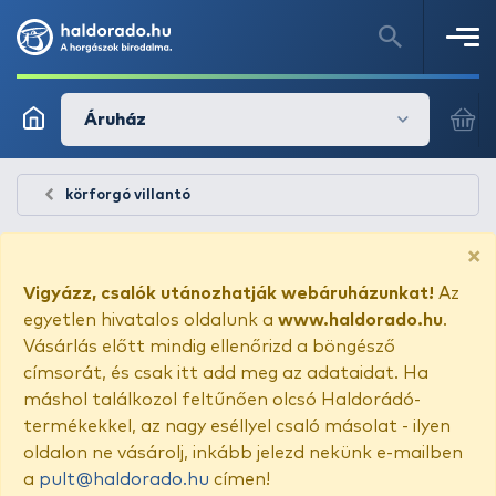
Áruház
körforgó villantó
×
Vigyázz, csalók utánozhatják webáruházunkat!
Az
egyetlen hivatalos oldalunk a
www.haldorado.hu
.
Vásárlás előtt mindig ellenőrizd a böngésző
címsorát, és csak itt add meg az adataidat. Ha
máshol találkozol feltűnően olcsó Haldorádó-
termékekkel, az nagy eséllyel csaló másolat - ilyen
oldalon ne vásárolj, inkább jelezd nekünk e-mailben
a
pult@haldorado.hu
címen!