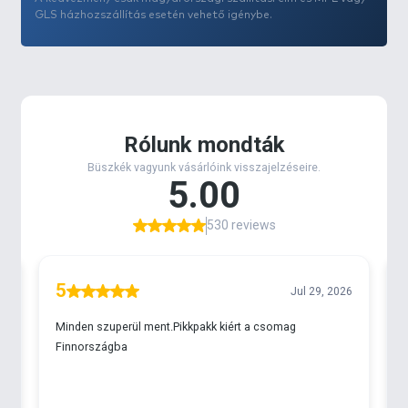
GLS házhozszállítás esetén vehető igénybe.