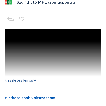
Szállítható MPL csomagpontra
Részletes leírás
Elérhető több változatban: