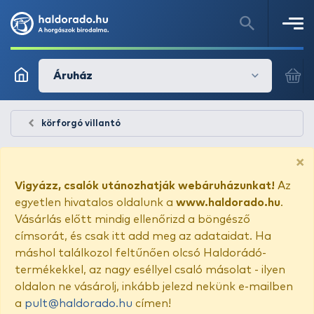
Áruház
körforgó villantó
×
Vigyázz, csalók utánozhatják webáruházunkat!
Az
egyetlen hivatalos oldalunk a
www.haldorado.hu
.
Vásárlás előtt mindig ellenőrizd a böngésző
címsorát, és csak itt add meg az adataidat. Ha
máshol találkozol feltűnően olcsó Haldorádó-
termékekkel, az nagy eséllyel csaló másolat - ilyen
oldalon ne vásárolj, inkább jelezd nekünk e-mailben
a
pult@haldorado.hu
címen!