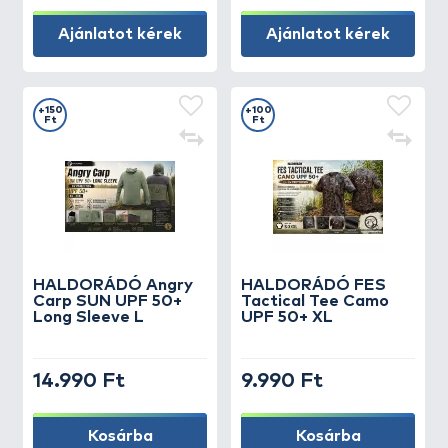
Ajánlatot kérek
Ajánlatot kérek
+150
+100
Ft
Ft
HALDORÁDÓ Angry
HALDORÁDÓ FES
Carp SUN UPF 50+
Tactical Tee Camo
Long Sleeve L
UPF 50+ XL
14.990 Ft
9.990 Ft
Kosárba
Kosárba