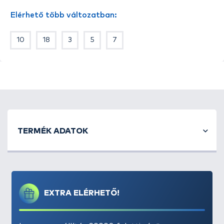
Gyorsan tudunk horgot cserélni, ezért ugyanaz a fej
Elérhető több változatban:
többfajta horogmérettel és típussal használható.
A REIVA cheburaska fej excentrikus megoldású,
10
18
3
5
7
ezért nem tekeredik bevontatásnál.
TERMÉK ADATOK
EXTRA ELÉRHETŐ!