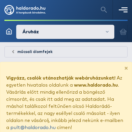
Áruház
műcsali ólomfejek
×
Vigyázz, csalók utánozhatják webáruházunkat!
Az
egyetlen hivatalos oldalunk a
www.haldorado.hu
.
Vásárlás előtt mindig ellenőrizd a böngésző
címsorát, és csak itt add meg az adataidat. Ha
máshol találkozol feltűnően olcsó Haldorádó-
termékekkel, az nagy eséllyel csaló másolat - ilyen
oldalon ne vásárolj, inkább jelezd nekünk e-mailben
a
pult@haldorado.hu
címen!