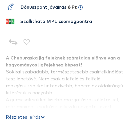
Bónuszpont jóváírás
6 Ft
Szállítható MPL csomagpontra
A Cheburaska jig fejeknek számtalan előnye van a
hagyományos jigfejekhez képest!
Sokkal szabadabb, természetesebb csalifelkínálást
tesz lehetővé. Nem csak a lefelé és felfelé
mozgásuk sokkal intenzívebb, hanem az oldalirányú
kitérésük is nagyobb.
A gumicsali sokkal kisebb mozgatásra is életre kel,
már minimális sodrás is elkezdi mozgatni, ezért
extra lassú vontatásnál is eredményes
Részletes leírás
csalifelkínálást eredményez. Tavakon és sekély
vízekben ezért előnyösebb, mint a normál jigfej.