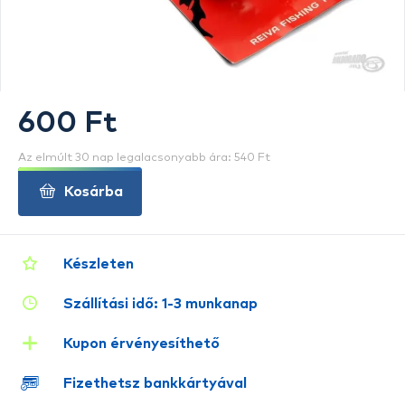
600 Ft
Az elmúlt 30 nap legalacsonyabb ára: 540 Ft
Kosárba
Készleten
Szállítási idő: 1-3 munkanap
Kupon érvényesíthető
Fizethetsz bankkártyával