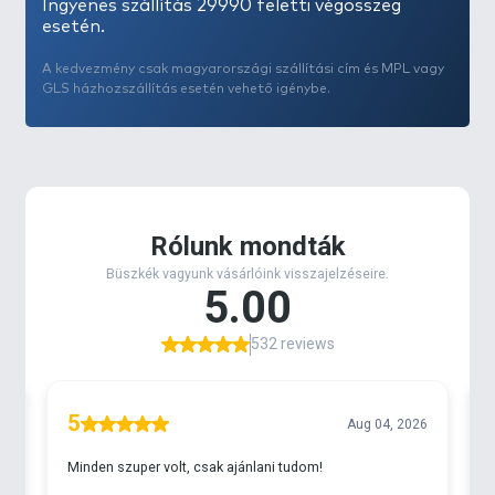
Ingyenes szállítás 29990 feletti végösszeg
esetén.
A kedvezmény csak magyarországi szállítási cím és MPL vagy
GLS házhozszállítás esetén vehető igénybe.