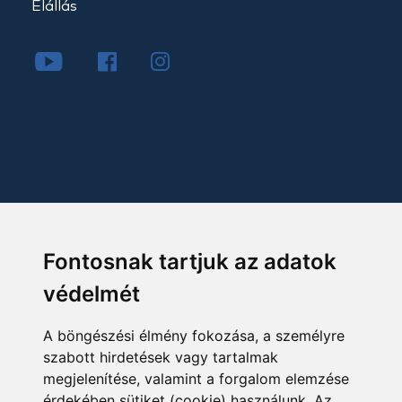
Elállás
Fontosnak tartjuk az adatok
védelmét
A böngészési élmény fokozása, a személyre
szabott hirdetések vagy tartalmak
megjelenítése, valamint a forgalom elemzése
érdekében sütiket (cookie) használunk. Az