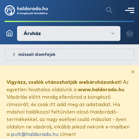
Áruház
műcsali ólomfejek
×
Vigyázz, csalók utánozhatják webáruházunkat!
Az
egyetlen hivatalos oldalunk a
www.haldorado.hu
.
Vásárlás előtt mindig ellenőrizd a böngésző
címsorát, és csak itt add meg az adataidat. Ha
máshol találkozol feltűnően olcsó Haldorádó-
termékekkel, az nagy eséllyel csaló másolat - ilyen
oldalon ne vásárolj, inkább jelezd nekünk e-mailben
a
pult@haldorado.hu
címen!