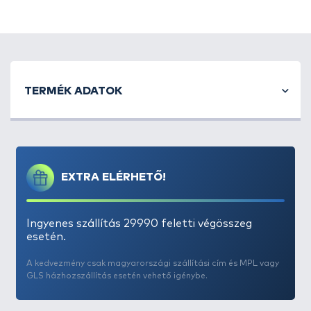
tartalmaz!
TERMÉK ADATOK
EXTRA ELÉRHETŐ!
Ingyenes szállítás 29990 feletti végösszeg
esetén.
A kedvezmény csak magyarországi szállítási cím és MPL vagy
GLS házhozszállítás esetén vehető igénybe.