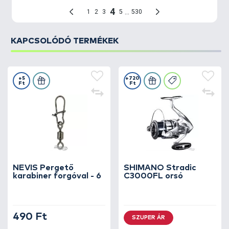
KAPCSOLÓDÓ TERMÉKEK
+5
+720
Ft
Ft
NEVIS Pergető
SHIMANO Stradic
karabiner forgóval - 6
C3000FL orsó
490 Ft
SZUPER ÁR