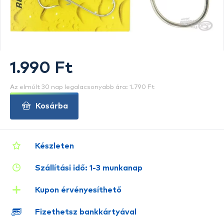
1.990 Ft
Az elmúlt 30 nap legalacsonyabb ára: 1.790 Ft
Kosárba
Készleten
Szállítási idő: 1-3 munkanap
Kupon érvényesíthető
Fizethetsz bankkártyával