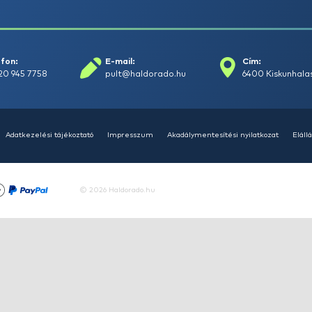
+15
Ft
HALDORÁDÓ Kaiwo Travel
HA
Spin 240MH bot + orsó szett
SU