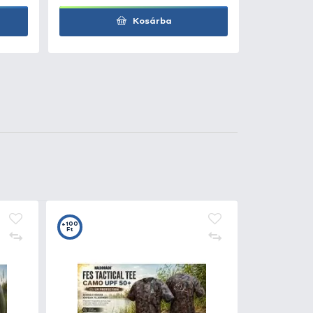
5
+20
t
Ft