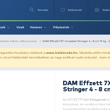
Keresés
Videók
Vizek
Írások
Hasznos
Pályázat
ászata
ragadozóhalas előkék, előkezsinórok
DAM Effzett 7X7 Un
uházunkat!
Az egyetlen hivatalos oldalunk a
www.haldor
ozol feltűnően olcsó Haldorádó-termékekkel, az nagy eséll