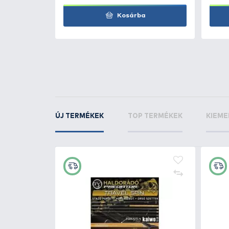
KAPCSOLÓDÓ TERMÉKEK
4
+90
Ft