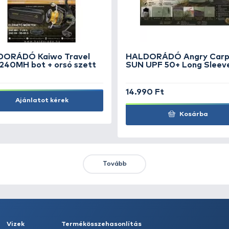
L
CARP ZOOM Predator-Z
EN
Cserkelő halkiemelő
sül
3.490 Ft
1.
Kosárba
KIEMELT AJÁNLATOK
KIÁRUSÍTÁS