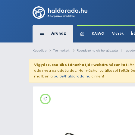
Áruház
KAIWO
Kezdőlap
Termékek
Ragadozó halak horg
Vigyázz, csalók utánozhatják webár
add meg az adataidat. Ha máshol találk
mailben a
pult@haldorado.hu
címen!