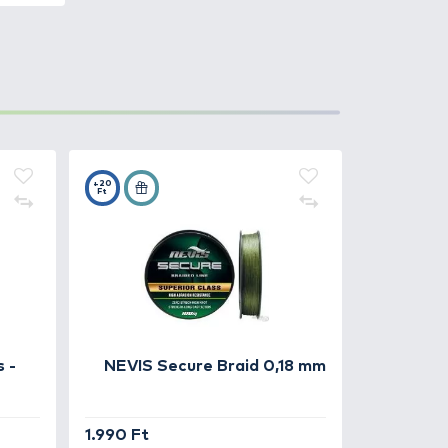
 és rendkívül éles
 gyorsan lehessen rögzíteni
a csali minden mozgását, nem