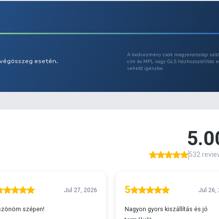
Az
A
s 29990 feletti végösszeg esetén.
c
v