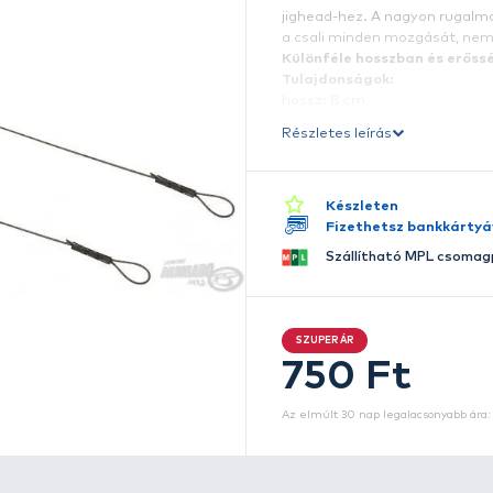
S
A
k
h
j
a
K
T
h
te
Ré
K