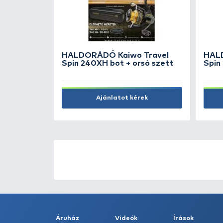
PANARO Csalihal tartó 18 
8.990 Ft
Kosárba
ÚJ TERMÉKEK
TOP TERMÉKEK