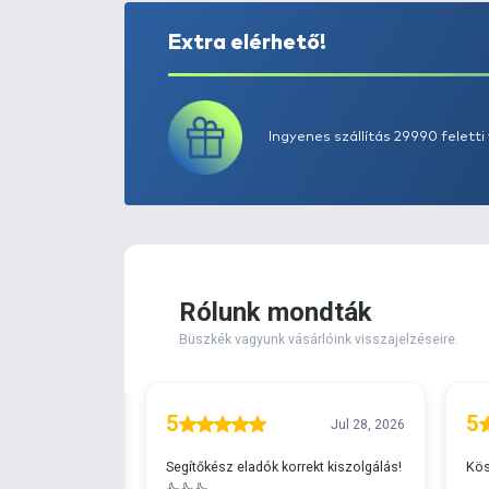
Extra elérhető!
Ingyenes szállítá