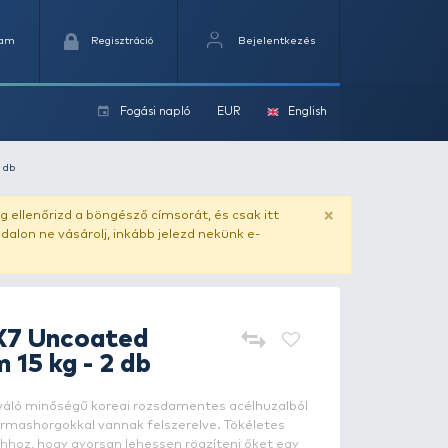
Kedvencek
Kosaram
Regisztráció
Fogási na
ok
coated Stringer 4 - 8 cm 15 kg - 2 db
ado.hu
. Vásárlás előtt mindig ellenőrizd a böngésző címs
yel csaló másolat - ilyen oldalon ne vásárolj, inkább jel
DAM
Effzett 7X7 Uncoated