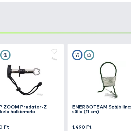
ló minőségű koreai rozsdamentes acélhuzalból készülnek,
elve. Tökéletes hurokmérettel rendelkeznek ahhoz, hogy
rugalmas, bevonat nélküli acélhuzal tökéletesen követi 
ben érhető el a kínálatban.