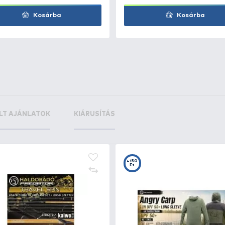
+35
+1
Ft
F