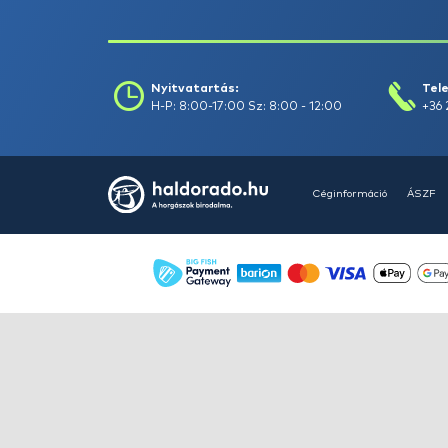
HALDORÁDÓ Kaiwo Travel
Spin 240XH bot + orsó szett