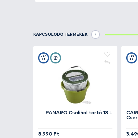
Részletek
Az EFFZETT®
7x7 Stingerek
kivá
hármashorgokkal vannak felszer
őket egy jighead-hez. A nagyon 
korlátozza azt.
Különféle hosszban és erősség
Tulajdonságok:
hossz: 8 cm
teherbírás: 15 kg
Kiszerelés: 2 db / csomag