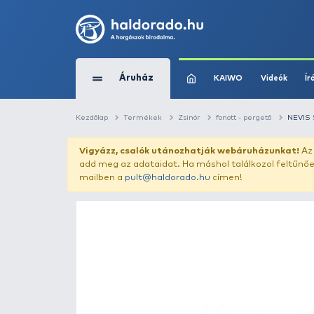
Áruház
KAIWO
Kezdőlap
Termékek
Zsinór
fonott - p
Vigyázz, csalók utánozhatják webár
add meg az adataidat. Ha máshol találk
mailben a
pult@haldorado.hu
címen!