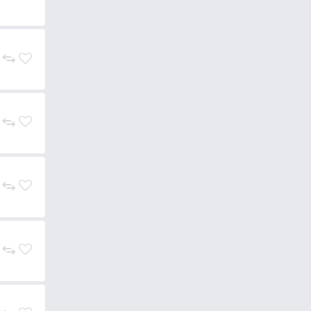
shez és pergetéshez, a
tően mindenki megtalálhatja a
2.490 Ft
Kosárba
2.290 Ft