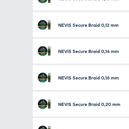
mindig kontaktusban tudunk len
vastagabb pedig harcsahorgásza
neki tetsző méretet.
TOVÁBBI VÁLASZTÉK
12
NEVIS
Secure Braid
NEVIS
Secure Braid