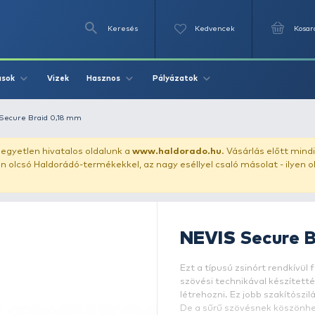
Keresés
Videók
Vizek
Írások
Hasznos
Pályázat
ergető
NEVIS Secure Braid 0,18 mm
uházunkat!
Az egyetlen hivatalos oldalunk a
www.haldor
ozol feltűnően olcsó Haldorádó-termékekkel, az nagy eséll