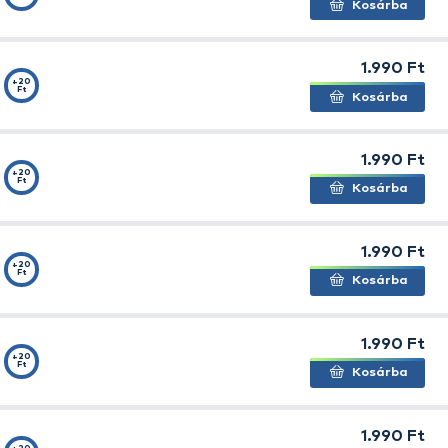
ni a megakasztott hallal. Vékonyabb méretei feederezé
thoz ajánlottak. A széles méretválasztéknak köszönhe
+25
 0,07 mm
Ft
+23
 0,08 mm
Ft