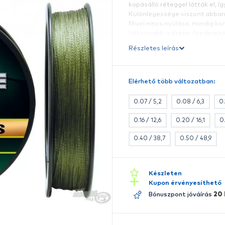
Ez
s
l
D
ko
K
M
V
h
Ré
m
E