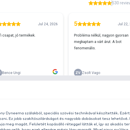
A
s 29990 feletti végösszeg esetén.
c
v