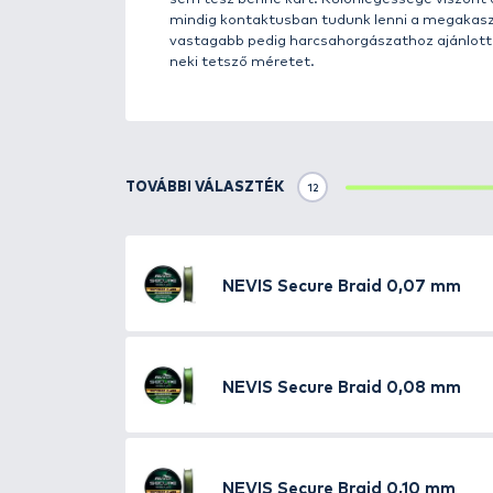
Részletek
Ezt a típusú zsinórt rendkívül f
tökéletes kör keresztmetszetet 
a sűrű szövésnek köszönhetően v
sem tesz benne kárt. Különlegess