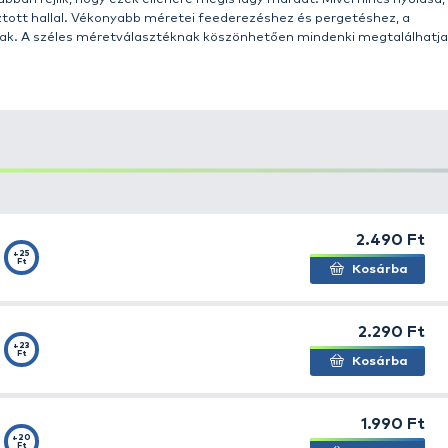
inom, extra vékony Dyneema szálakból, speciális szövési t
tudtak létrehozni. Ez jobb szakítószilárdságot és nagyo
ízzel sem szívja meg magát. Felületét kopásálló réteggel
ége viszont abban rejlik, hogy ezek ellenére mégis lágy 