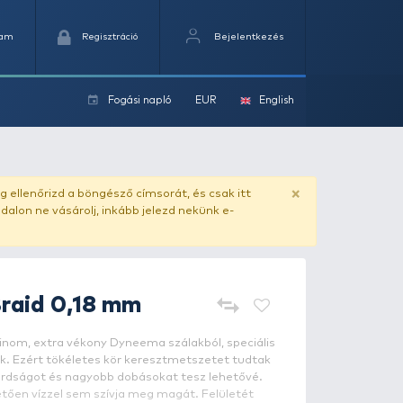
Kedvencek
Kosaram
Regisztráció
Fogási na
ok
ado.hu
. Vásárlás előtt mindig ellenőrizd a böngésző címs
yel csaló másolat - ilyen oldalon ne vásárolj, inkább jel
NEVIS
Secure Braid 0,18 mm