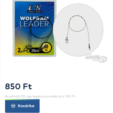
850 Ft
Az elmúlt 30 nap legalacsonyabb ára: 760 Ft
Kosárba