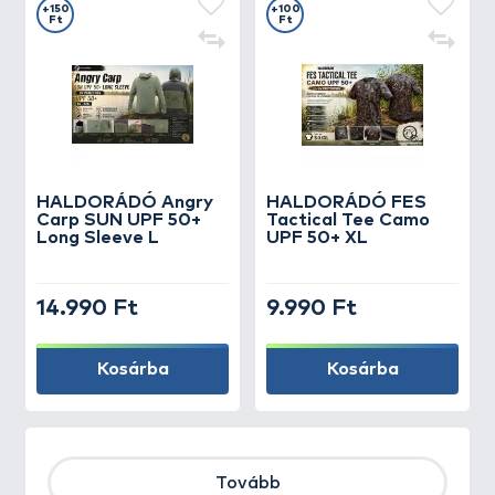
+150
+100
Ft
Ft
HALDORÁDÓ Angry
HALDORÁDÓ FES
Carp SUN UPF 50+
Tactical Tee Camo
Long Sleeve L
UPF 50+ XL
14.990 Ft
9.990 Ft
Kosárba
Kosárba
Tovább