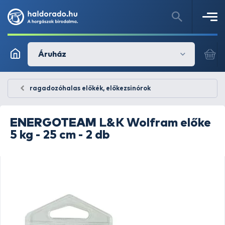
Áruház
ragadozóhalas előkék, előkezsinórok
ENERGOTEAM
L&K Wolfram előke
5 kg - 25 cm - 2 db