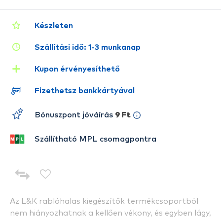
Készleten
Szállítási idő: 1-3 munkanap
Kupon érvényesíthető
Fizethetsz bankkártyával
Bónuszpont jóváírás
9 Ft
Szállítható MPL csomagpontra
Az L&K rablóhalas kiegészítők termékcsoportból
nem hiányozhatnak a kellően vékony, és egyben lágy,