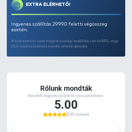
EXTRA ELÉRHETŐ!
Ingyenes szállítás 29990 feletti végösszeg
esetén.
A kedvezmény csak magyarországi szállítási cím és MPL vagy
GLS házhozszállítás esetén vehető igénybe.