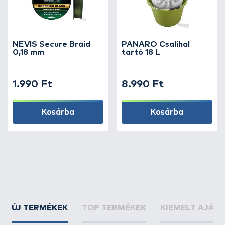
NEVIS Secure Braid
PANARO Csalihal
0,18 mm
tartó 18 L
1.990 Ft
8.990 Ft
Kosárba
Kosárba
ÚJ TERMÉKEK
TOP TERMÉKEK
KIEMELT AJÁN