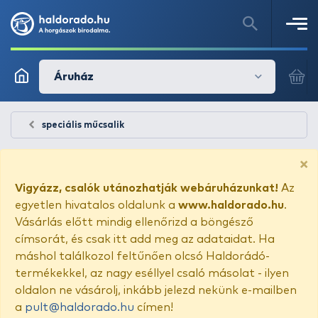
Áruház
speciális műcsalik
×
Vigyázz, csalók utánozhatják webáruházunkat!
Az
egyetlen hivatalos oldalunk a
www.haldorado.hu
.
Vásárlás előtt mindig ellenőrizd a böngésző
címsorát, és csak itt add meg az adataidat. Ha
máshol találkozol feltűnően olcsó Haldorádó-
termékekkel, az nagy eséllyel csaló másolat - ilyen
oldalon ne vásárolj, inkább jelezd nekünk e-mailben
a
pult@haldorado.hu
címen!