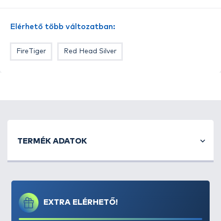
jellemzi. Továbbá még egy horog került a jighorogra.
Elsősorban csuka, sügér, és feketesügér
Elérhető több változatban:
horgászatához ajánlott.
FireTiger
Red Head Silver
TERMÉK ADATOK
EXTRA ELÉRHETŐ!