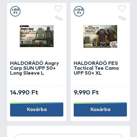
+150
+100
Ft
Ft
HALDORÁDÓ Angry
HALDORÁDÓ FES
Carp SUN UPF 50+
Tactical Tee Camo
Long Sleeve L
UPF 50+ XL
14.990 Ft
9.990 Ft
Kosárba
Kosárba