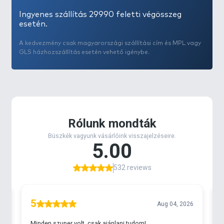
Ingyenes szállítás 29990 feletti végösszeg
esetén.
A kedvezmény csak magyarországi szállítási cím és MPL vagy
GLS házhozszállítás esetén vehető igénybe.