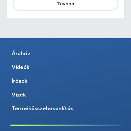
Tovább
Áruház
Videók
Írások
Vizek
Termékösszehasonlítás