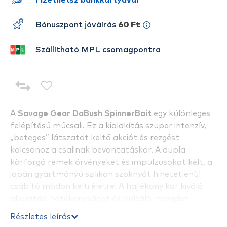
Fizethetsz bankkártyával
Bónuszpont jóváírás
60 Ft
Szállítható MPL csomagpontra
A
Savage Gear DaBush SpinnerBait
egy különleges
felépítésű műcsali. Ez a kialakítás szuper intenzív,
„beteges” látszatot keltő akciót és rezgést
kölcsönöz a csalinak bevontatáskor. A dupla
körforgó remek örvényeket és impulzusokat kelt, a
japán gyártmányú szilikon szoknyát hihetetlenül
csábító módon kelti életre! A hajlékony kar kiváló
akasztási hatékonyságot és pulzáló mozgást
biztosít. Az ólomfej 3x erősségű jighoroggal lett
Részletes leírás
szerelve, valamint külsejét részletes 3D-s kidolgozás