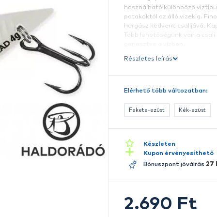
R
s
m
h
p
ho
T
ge
Ré
E