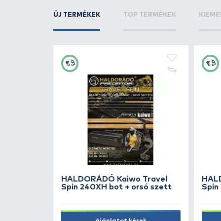
KAPCSOLÓDÓ TERMÉKEK
5
+170
Ft
le
SUFIX 131 G-Core X13 Neon
Chartreuse 150 m - 0,128 mm
16.990 Ft