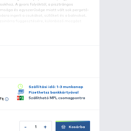
narancssárga
endkívül hatásos műcsali, mely eddig több országban biz
zerelmesei körében. Ez a változat a light-medium pergeté
inősége, alkalmazásának sokoldalúságában rejlik, és abb
asználható különböző víztípusokhoz. A gyors folyóktól, a
atakoktól az álló vizekig. Finomsága és egyszerűsége mia
rgász kedvenc csalijává. Kapásra ingerli a csukákat, süllő
öbb lehetőségünk van a csali zsinórra függesztésére, kü
rjesztve a vízben.
szletes leírás
lérhető több változatban:
Fekete-ezüst
Kék-ezüst