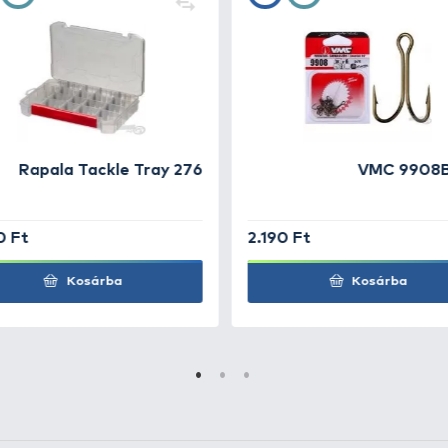
4 g -
+27
Ft
4 g - Kék-
+27
Ft