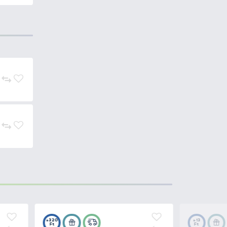
 körében. Ez a változat a light-
abban, hogy használható
inomsága és egyszerűsége miatt
inokat. Több lehetőségünk van a