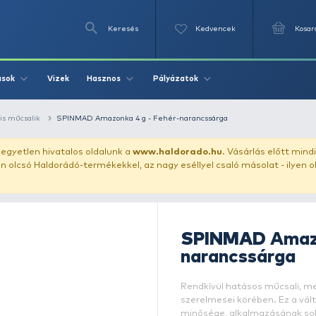
Keresés
Videók
Vizek
Írások
Hasznos
Pályázat
ászata
speciális műcsalik
SPINMAD Amazonka 4 g - Fehér-na
uházunkat!
Az egyetlen hivatalos oldalunk a
www.haldor
ozol feltűnően olcsó Haldorádó-termékekkel, az nagy eséll