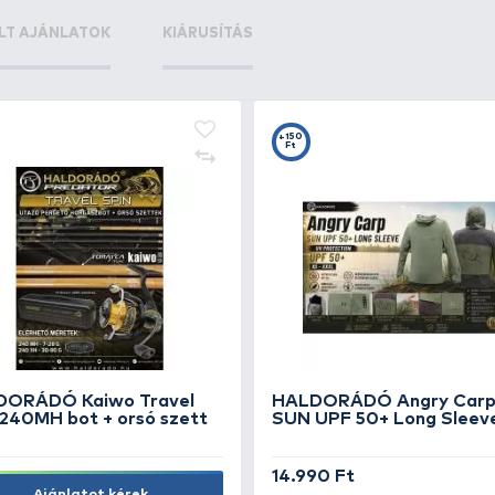
+60
+2
Ft
F
Rapala Tackle Tray 276
5.990 Ft
2.