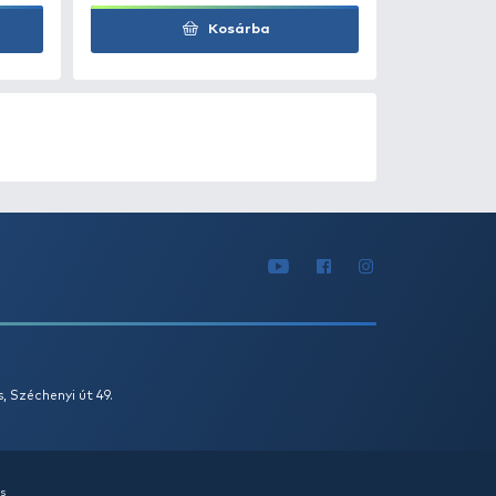
Kosárba
0
+100
Ft