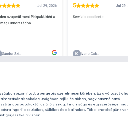
A
s 29990 feletti végösszeg esetén.
c
v