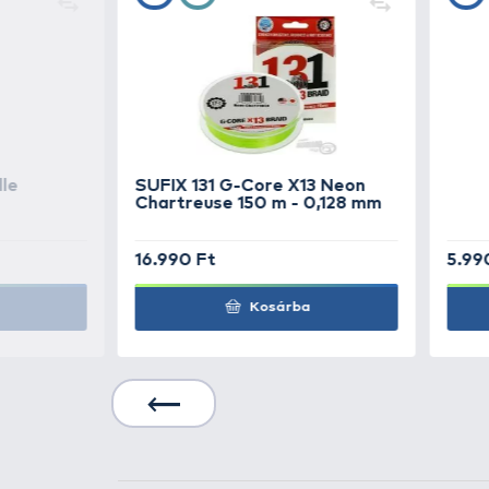
TOVÁBBI VÁLASZTÉK
2
SPINMAD
Amazonka 
Fekete-ezüst
SPINMAD
Amazonka 
ezüst