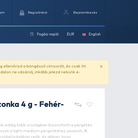
Kedvencek
Kosaram
Regisztráció
Fogási na
ok
rancssárga
ado.hu
. Vásárlás előtt mindig ellenőrizd a böngésző címs
yel csaló másolat - ilyen oldalon ne vásárolj, inkább jel
SPINMAD
Amazonka 4 g - Feh