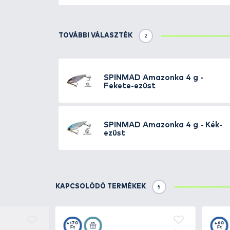
Részletek
Rendkívül hatásos műcsali, mely
medium pergetéshez javasolt. A
különböző víztípusokhoz. A gyor
vált sok pergető-horgász kedvenc
csali zsinórra függesztésére, k