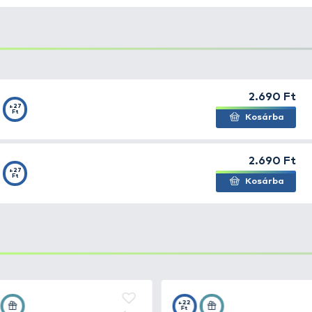
 eddig több országban bizonyított a pergetés szerelmesei
 minősége, alkalmazásának sokoldalúságában rejlik, és 
s folyóktól, a pisztrángos patakoktól az álló vizekig. F
 csalijává. Kapásra ingerli a csukákat, süllőket és a bal
ülönböző mozgást gerjesztve a vízben.