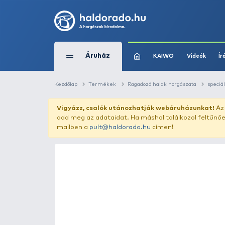
Áruház
KAIWO
Kezdőlap
Termékek
Ragadozó halak horg
Vigyázz, csalók utánozhatják webár
add meg az adataidat. Ha máshol találk
mailben a
pult@haldorado.hu
címen!