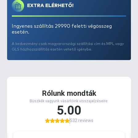
EXTRA ELÉRHETŐ!
Tulajdonságok
:
Akció: Medium-Fast
Erősség: Light
Ingyenes szállítás 29990 feletti végösszeg
esetén.
Anyag: 30T
Dobósúly: 5-14 gramm
A kedvezmény csak magyarországi szállítási cím és MPL vagy
Gyűrűk száma: 8
GLS házhozszállítás esetén vehető igénybe.
Gyűrű típusa: Okuma U1
Hossz: 220 cm
Nyélborítás: Karbon
Orsótartó típusa: Speciálisan a botra épített
Szállítási hossz: 115 cm
Tagok száma: 2 db