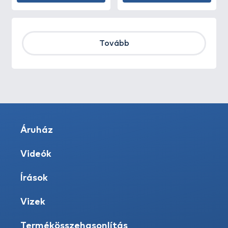
Tovább
Áruház
Videók
Írások
Vizek
Termékösszehasonlítás