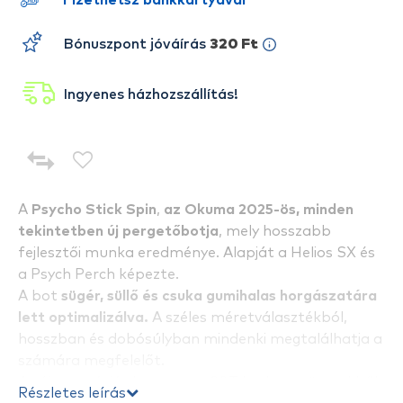
Fizethetsz bankkártyával
Bónuszpont jóváírás
320 Ft
Ingyenes házhozszállítás!
A
Psycho Stick Spin
,
az Okuma 2025-ös, minden
tekintetben új pergetőbotja
, mely hosszabb
fejlesztői munka eredménye. Alapját a Helios SX és
a Psych Perch képezte.
A bot
sügér, süllő és csuka gumihalas horgászatára
lett optimalizálva.
A széles méretválasztékból,
hosszban és dobósúlyban mindenki megtalálhatja a
számára megfelelőt.
Az új generációs bot testet 30T karbonszövetekből
Részletes leírás