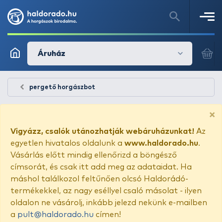
Áruház
pergető horgászbot
×
Vigyázz, csalók utánozhatják webáruházunkat!
Az
egyetlen hivatalos oldalunk a
www.haldorado.hu
.
Vásárlás előtt mindig ellenőrizd a böngésző
címsorát, és csak itt add meg az adataidat. Ha
máshol találkozol feltűnően olcsó Haldorádó-
termékekkel, az nagy eséllyel csaló másolat - ilyen
oldalon ne vásárolj, inkább jelezd nekünk e-mailben
a
pult@haldorado.hu
címen!