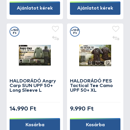
Ajánlatot kérek
Ajánlatot kérek
+150
+100
Ft
Ft
HALDORÁDÓ Angry
HALDORÁDÓ FES
Carp SUN UPF 50+
Tactical Tee Camo
Long Sleeve L
UPF 50+ XL
14.990 Ft
9.990 Ft
Kosárba
Kosárba