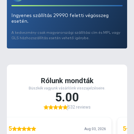
Ingyenes szállítás 29990 feletti végösszeg
esetén.
A kedvezmény csak magyarországi szállítási cím és MPL vagy
GLS házhozszállítás esetén vehető igénybe.