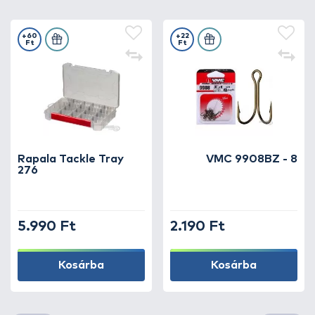
+60
+22
Ft
Ft
Rapala Tackle Tray
VMC 9908BZ - 8
276
5.990 Ft
2.190 Ft
Kosárba
Kosárba