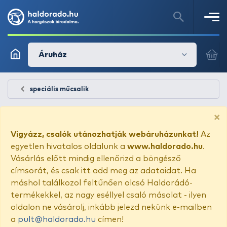
Áruház
speciális műcsalik
×
Vigyázz, csalók utánozhatják webáruházunkat!
Az
egyetlen hivatalos oldalunk a
www.haldorado.hu
.
Vásárlás előtt mindig ellenőrizd a böngésző
címsorát, és csak itt add meg az adataidat. Ha
máshol találkozol feltűnően olcsó Haldorádó-
termékekkel, az nagy eséllyel csaló másolat - ilyen
oldalon ne vásárolj, inkább jelezd nekünk e-mailben
a
pult@haldorado.hu
címen!