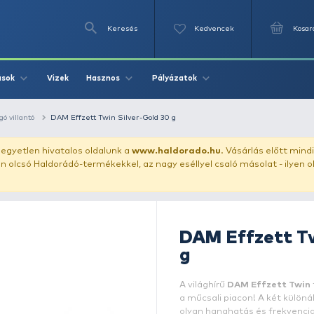
Keresés
Videók
Vizek
Írások
Hasznos
Pályázat
ászata
támolygó villantó
DAM Effzett Twin Silver-Gold 30 g
uházunkat!
Az egyetlen hivatalos oldalunk a
www.haldor
ozol feltűnően olcsó Haldorádó-termékekkel, az nagy eséll