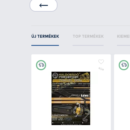
KAPCSOLÓDÓ TERMÉKEK
6
+3
Ft
r pergető
NEVIS Pergető karabiner - 