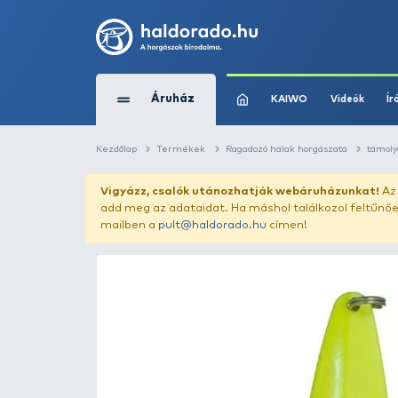
Áruház
KAIWO
Kezdőlap
Termékek
Ragadozó halak horg
Vigyázz, csalók utánozhatják webár
add meg az adataidat. Ha máshol találk
mailben a
pult@haldorado.hu
címen!