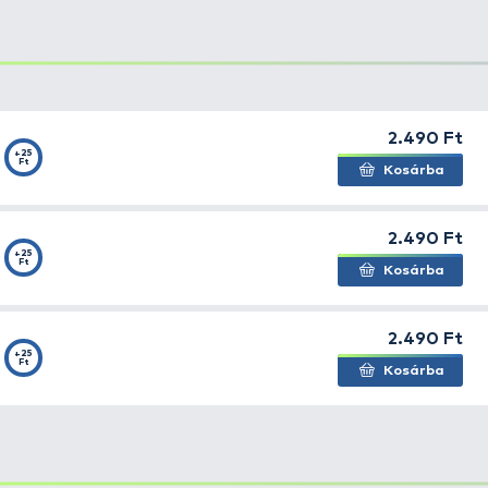
ra értelmezése
. A Lutránál gyorsabb, élénkebb, virgonca
s, agresszív, rövid rántásokkal tarkított, szinte
jerkelés 
em túl hideg vizekben, hogy ez a módszer hozza meg a ha
os arany, fluo sárga, szürke pikkelyes