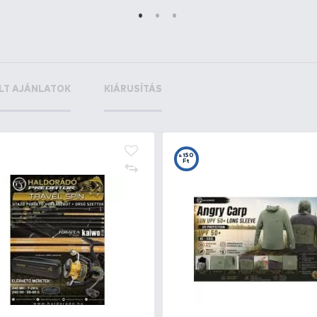
+275
+7
Ft
F
2
Lucky John Vanrex Jig 2,28 m
Lu
horgászbot
10