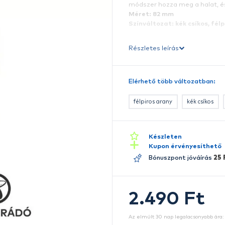
A
v
ag
vi
m
M
Sz
Ré
E