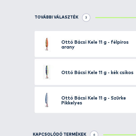
Részletek
A Kele egy
klasszikus forma új
vizekben is jól dolgozik
és a gyor
Gyakran előfordul, elsősorban n
Méret: 82 mm
Színváltozat: kék csíkos, félpir