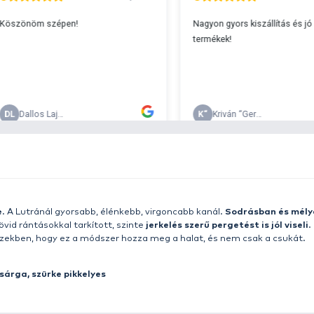
s 29990 feletti végösszeg esetén.
c
v