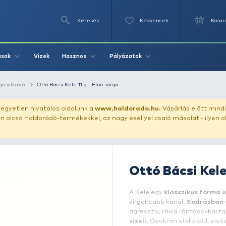
Keresés
Videók
Vizek
Írások
Hasznos
Pályázat
ászata
támolygó villantó
Ottó Bácsi Kele 11 g - Fluo sárga
uházunkat!
Az egyetlen hivatalos oldalunk a
www.haldor
ozol feltűnően olcsó Haldorádó-termékekkel, az nagy eséll