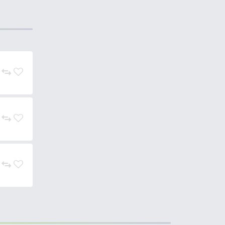
Színkód / Sz
bb kanál.
Sodrásban és mélyebb
szerű pergetést is jól viseli
.
lat, és nem csak a csukát.