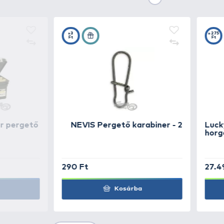
TOVÁBBI VÁLASZTÉK
3
Ottó Bácsi
Kele 11 g 
arany
Ottó Bácsi
Kele 11 g 
Ottó Bácsi
Kele 11 g
Pikkelyes