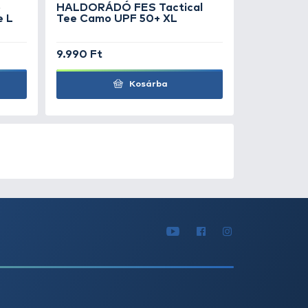
- 0,12 mm
990 Ft
5.490 Ft
Kosárba