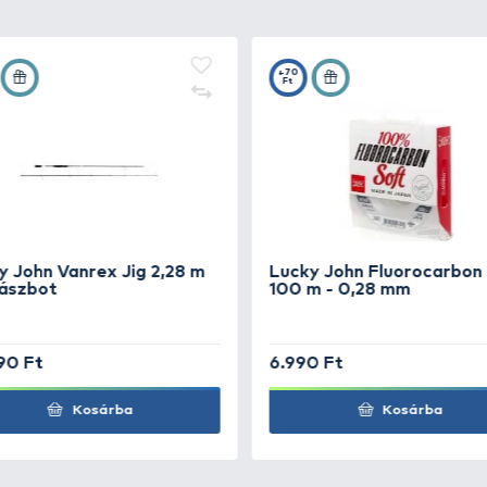
- félpiros
+25
Ft
+25
- kék csíkos
Ft
 - Szürke
+25
Ft