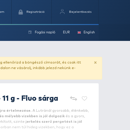
Kedvencek
Kosaram
Regisztráció
Fogási na
ok
ado.hu
. Vásárlás előtt mindig ellenőrizd a böngésző címs
yel csaló másolat - ilyen oldalon ne vásárolj, inkább jel
Ottó Bácsi
Kele 11 g - Fluo sár