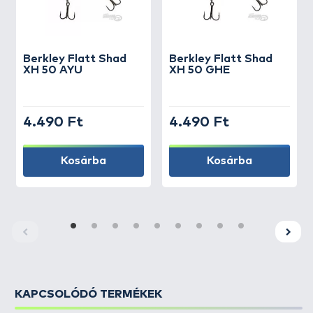
akadót fog a wobbler, legyen esély valamilyen
módon szabadítani.
Berkley
Flatt Shad
Berkley
Flatt Shad
XH 50 AYU
XH 50 GHE
4.490 Ft
4.490 Ft
Kosárba
Kosárba
KAPCSOLÓDÓ TERMÉKEK