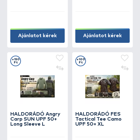
Ajánlatot kérek
Ajánlatot kérek
+150
+100
Ft
Ft
HALDORÁDÓ Angry
HALDORÁDÓ FES
Carp SUN UPF 50+
Tactical Tee Camo
Long Sleeve L
UPF 50+ XL