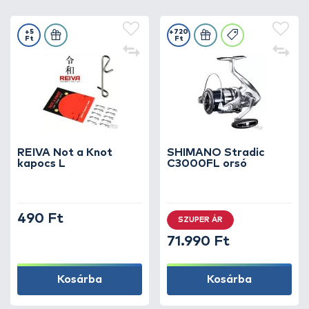
+5
+720
Ft
Ft
REIVA Not a Knot
SHIMANO Stradic
kapocs L
C3000FL orsó
490 Ft
SZUPER ÁR
71.990 Ft
Kosárba
Kosárba