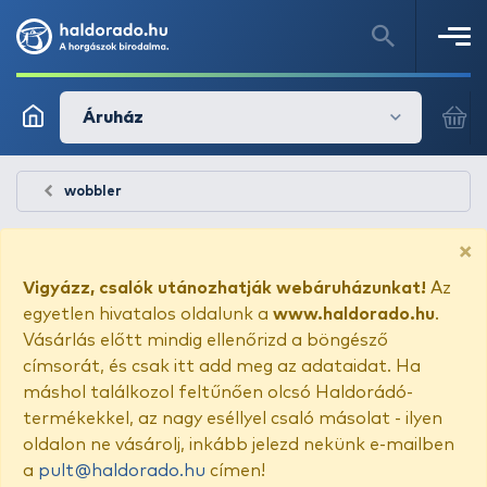
Áruház
wobbler
×
Vigyázz, csalók utánozhatják webáruházunkat!
Az
egyetlen hivatalos oldalunk a
www.haldorado.hu
.
Vásárlás előtt mindig ellenőrizd a böngésző
címsorát, és csak itt add meg az adataidat. Ha
máshol találkozol feltűnően olcsó Haldorádó-
termékekkel, az nagy eséllyel csaló másolat - ilyen
oldalon ne vásárolj, inkább jelezd nekünk e-mailben
a
pult@haldorado.hu
címen!