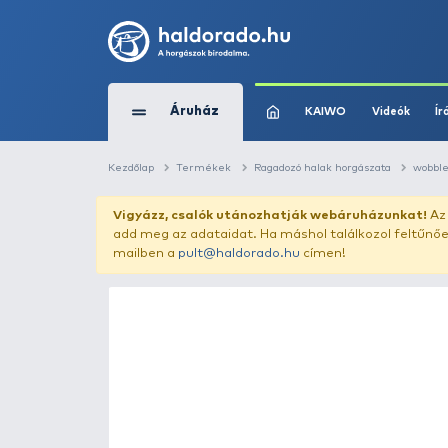
Áruház
KAIWO
Kezdőlap
Termékek
Ragadozó halak horg
Vigyázz, csalók utánozhatják webár
add meg az adataidat. Ha máshol találk
mailben a
pult@haldorado.hu
címen!