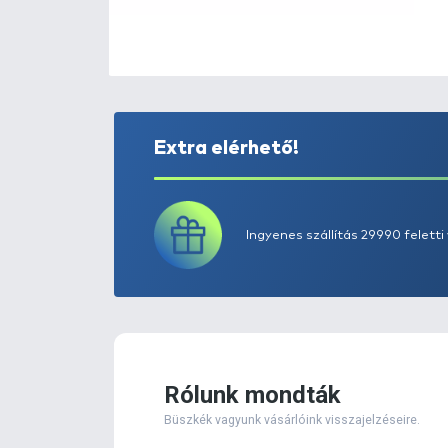
Extra elérhető!