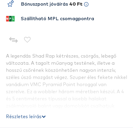
Bónuszpont jóváírás
40 Ft
Szállítható MPL csomagpontra
A legendás Shad Rap kétrészes, csörgős, lebegő
változata. A tagolt műanyag testének, illetve a
hosszú csőrének köszönhetően nagyon intenzív,
széles úszó mozgást végez. Szuper éles fekete nikkel
vanádium VMC Pyramid Point horoggal van
szerelve. Ez a wobbler három méretben készül. A 4
és 5 centiméteres típussal a kisebb halakat
zsákmányoló balint vagy domolykót csalhatjuk
horogra, míg a legnagyobb 7 centiméteres verzióval
Részletes leírás
a nagyobb halakra vadászó csukát, illetve harcsát.