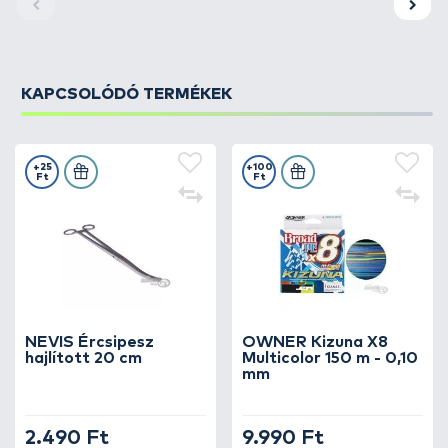
KAPCSOLÓDÓ TERMÉKEK
+25
+100
Ft
Ft
NEVIS Ércsipesz
OWNER Kizuna X8
hajlított 20 cm
Multicolor 150 m - 0,10
mm
2.490 Ft
9.990 Ft