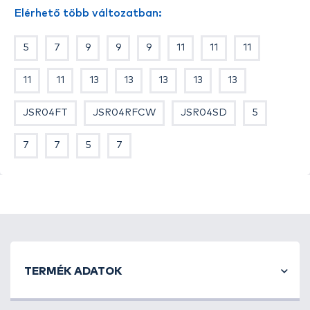
Elérhető több változatban:
5
7
9
9
9
11
11
11
11
11
13
13
13
13
13
JSR04FT
JSR04RFCW
JSR04SD
5
7
7
5
7
TERMÉK ADATOK