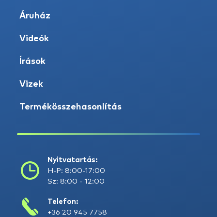
Áruház
Videók
Írások
Vizek
Termékösszehasonlítás
Nyitvatartás:
H-P: 8:00-17:00
Sz: 8:00 - 12:00
Telefon:
+36 20 945 7758