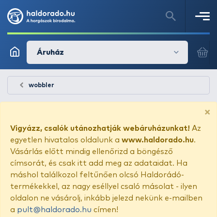
Áruház
wobbler
×
Vigyázz, csalók utánozhatják webáruházunkat!
Az
egyetlen hivatalos oldalunk a
www.haldorado.hu
.
Vásárlás előtt mindig ellenőrizd a böngésző
címsorát, és csak itt add meg az adataidat. Ha
máshol találkozol feltűnően olcsó Haldorádó-
termékekkel, az nagy eséllyel csaló másolat - ilyen
oldalon ne vásárolj, inkább jelezd nekünk e-mailben
a
pult@haldorado.hu
címen!