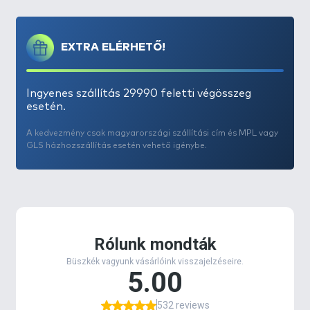
EXTRA ELÉRHETŐ!
Ingyenes szállítás 29990 feletti végösszeg
esetén.
A kedvezmény csak magyarországi szállítási cím és MPL vagy
GLS házhozszállítás esetén vehető igénybe.