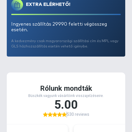
EXTRA ELÉRHETŐ!
Ingyenes szállítás 29990 feletti végösszeg
esetén.
A kedvezmény csak magyarországi szállítási cím és MPL vagy
GLS házhozszállítás esetén vehető igénybe.