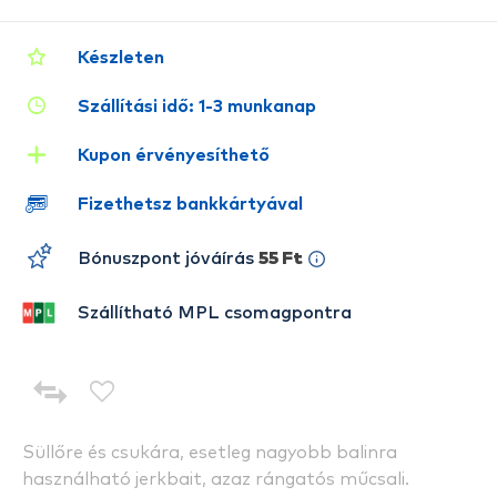
Készleten
Szállítási idő: 1-3 munkanap
Kupon érvényesíthető
Fizethetsz bankkártyával
Bónuszpont jóváírás
55 Ft
Szállítható MPL csomagpontra
Süllőre és csukára, esetleg nagyobb balinra
használható jerkbait, azaz rángatós műcsali.