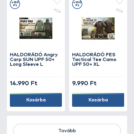
+150
+100
Ft
Ft
HALDORÁDÓ Angry
HALDORÁDÓ FES
Carp SUN UPF 50+
Tactical Tee Camo
Long Sleeve L
UPF 50+ XL
14.990 Ft
9.990 Ft
Kosárba
Kosárba
Tovább