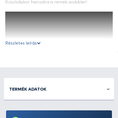
Küszíváskor harcsára is remek wobbler!
Részletes leírás
TERMÉK ADATOK