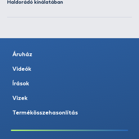
Haldorádó kínálatában
Áruház
Videók
Írások
Vizek
Termékösszehasonlítás