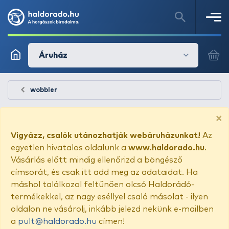
Áruház
wobbler
×
Vigyázz, csalók utánozhatják webáruházunkat!
Az
egyetlen hivatalos oldalunk a
www.haldorado.hu
.
Vásárlás előtt mindig ellenőrizd a böngésző
címsorát, és csak itt add meg az adataidat. Ha
máshol találkozol feltűnően olcsó Haldorádó-
termékekkel, az nagy eséllyel csaló másolat - ilyen
oldalon ne vásárolj, inkább jelezd nekünk e-mailben
a
pult@haldorado.hu
címen!