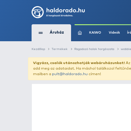
Áruház
KAIWO
Kezdőlap
Termékek
Ragadozó halak horg
Vigyázz, csalók utánozhatják webár
add meg az adataidat. Ha máshol találk
mailben a
pult@haldorado.hu
címen!