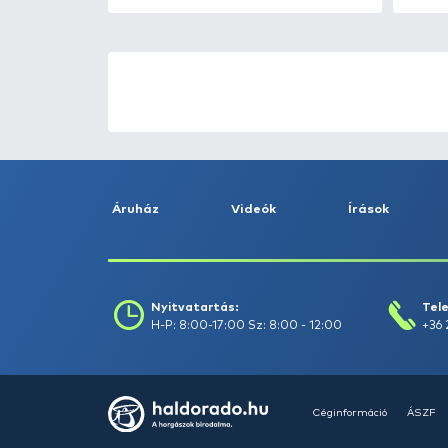
HALDORÁDÓ Kaiwo Travel
Spin 240XH bot + orsó szett
Ajánlatot kérek