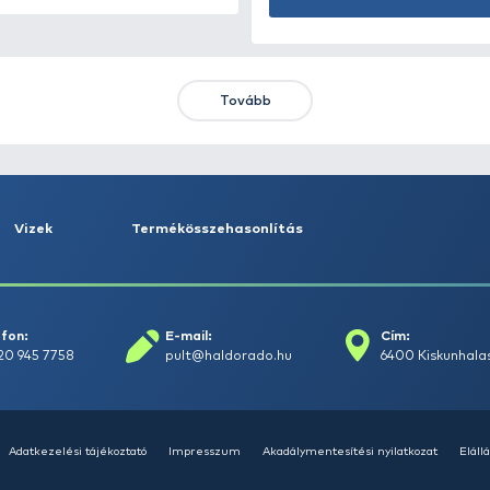
HALDORÁDÓ Kaiwo Travel
HA
Spin 240MH bot + orsó szett
SU
14
Ajánlatot kérek