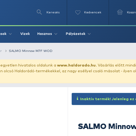
Keresés
Videók
Vizek
Írások
Hasznos
Pályázat
ászata
wobbler
SALMO Minnow M7F WOD
uházunkat!
Az egyetlen hivatalos oldalunk a
www.haldor
ozol feltűnően olcsó Haldorádó-termékekkel, az nagy eséll