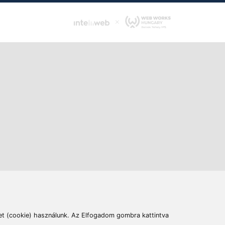
ás
Cím:
6400 Kiskunhalas, Széchenyi út 49.
lymentesítési nyilatkozat
Elállás