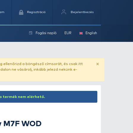
Kedvencek
Kosaram
Regisztráció
Fogási na
ok
ado.hu
. Vásárlás előtt mindig ellenőrizd a böngésző címs
yel csaló másolat - ilyen oldalon ne vásárolj, inkább jel
Inaktív termék! Jelenleg ez a termék nem elérhető.