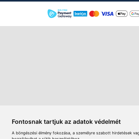
Áruház
Videók
Í
Nyitvatartás:
H-P: 8:00-17:00
Sz: 8:00 - 12:00
Céginfor