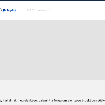
Tovább
rások
Vizek
Termékösszehasonlít
Telefon:
E-mail:
+36 20 945 7758
pult@haldorado.hu
máció
ÁSZF
Adatkezelési tájékoztató
Impresszum
Akadá