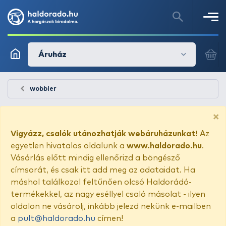
Áruház
wobbler
×
Vigyázz, csalók utánozhatják webáruházunkat!
Az
egyetlen hivatalos oldalunk a
www.haldorado.hu
.
Vásárlás előtt mindig ellenőrizd a böngésző
címsorát, és csak itt add meg az adataidat. Ha
máshol találkozol feltűnően olcsó Haldorádó-
termékekkel, az nagy eséllyel csaló másolat - ilyen
oldalon ne vásárolj, inkább jelezd nekünk e-mailben
a
pult@haldorado.hu
címen!