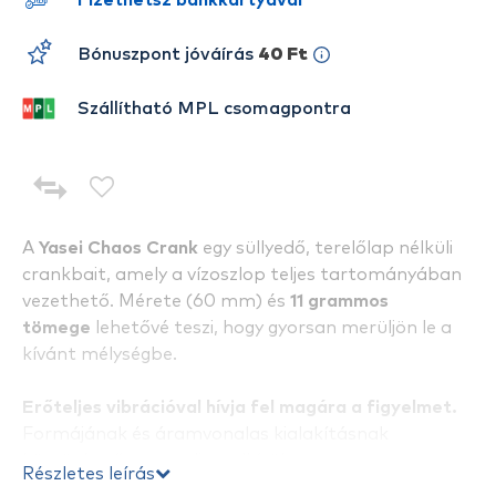
Fizethetsz bankkártyával
Bónuszpont jóváírás
40 Ft
Szállítható MPL csomagpontra
A
Yasei Chaos Crank
egy süllyedő, terelőlap nélküli
crankbait, amely a vízoszlop teljes tartományában
vezethető. Mérete (60 mm) és
11 grammos
tömege
lehetővé teszi, hogy gyorsan merüljön le a
kívánt mélységbe.
Erőteljes vibrációval hívja fel magára a figyelmet.
Formájának és áramvonalas kialakításnak
köszönhetően a csali rendkívül
Részletes leírás
hatékony
cranking
,
úsztatásos
vagy
“ripping”
techniká