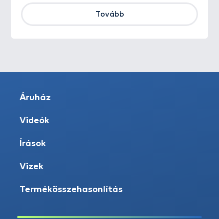
Tovább
Áruház
Videók
Írások
Vizek
Termékösszehasonlítás