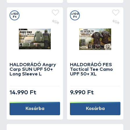
+150
+100
Ft
Ft
HALDORÁDÓ Angry
HALDORÁDÓ FES
Carp SUN UPF 50+
Tactical Tee Camo
Long Sleeve L
UPF 50+ XL
14.990 Ft
9.990 Ft
Kosárba
Kosárba