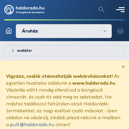
Áruház
wobbler
×
Vigyázz, csalók utánozhatják webáruházunkat!
Az
egyetlen hivatalos oldalunk a
www.haldorado.hu
.
Vásárlás előtt mindig ellenőrizd a böngésző
címsorát, és csak itt add meg az adataidat. Ha
máshol találkozol feltűnően olcsó Haldorádó-
termékekkel, az nagy eséllyel csaló másolat - ilyen
oldalon ne vásárolj, inkább jelezd nekünk e-mailben
a
pult@haldorado.hu
címen!