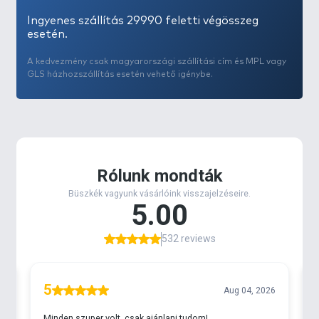
Tulajdonságok:
- süllyedő
Ingyenes szállítás 29990 feletti végösszeg
- lipless (terelőlap nélküli)
esetén.
- méret: 60 mm
A kedvezmény csak magyarországi szállítási cím és MPL vagy
- súly: 11 g
GLS házhozszállítás esetén vehető igénybe.
- vízmélység: teljes vízoszlop
- mozgás: vibráló, fluttering, kaotikus, kitörő
- technika: cranking, ripping, fenékpöccintés