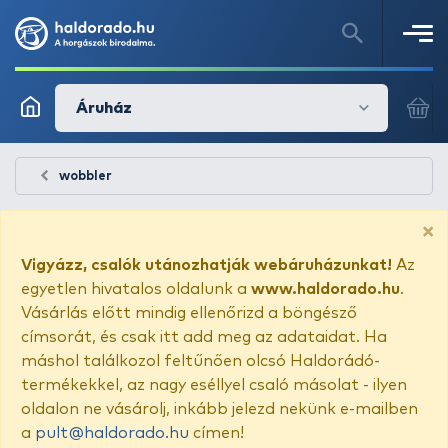
Áruház
wobbler
×
Vigyázz, csalók utánozhatják webáruházunkat!
Az
egyetlen hivatalos oldalunk a
www.haldorado.hu
.
Vásárlás előtt mindig ellenőrizd a böngésző
címsorát, és csak itt add meg az adataidat. Ha
máshol találkozol feltűnően olcsó Haldorádó-
termékekkel, az nagy eséllyel csaló másolat - ilyen
oldalon ne vásárolj, inkább jelezd nekünk e-mailben
a
pult@haldorado.hu
címen!