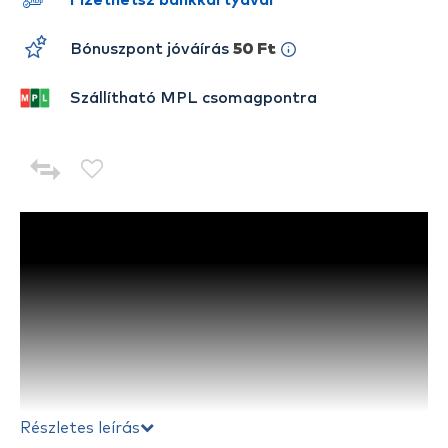
Fizethetsz bankkártyával
Bónuszpont jóváírás
50 Ft
Szállítható MPL csomagpontra
Részletes leírás