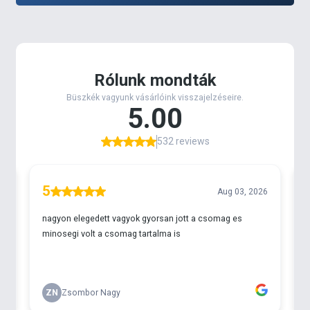
szünetekkel. Minden egyes rándulás a wobbler
agresszív akcióját idézi elő, ami egy sebesült,
dezorientált halat imitál, míg a szünet alatt a csali
megőrzi egyensúlyát, amit leggyakrabban egy
ragadozó erőteljes és vehemens rávágása követ.
Ami szintén fontos szempont, hogy a Trigger Twitch
rendkívül éles és erős BKK horgonyokkal
rendelkezik
, amelyek ellenállnak a nagy,
kapitális példányoknak is.