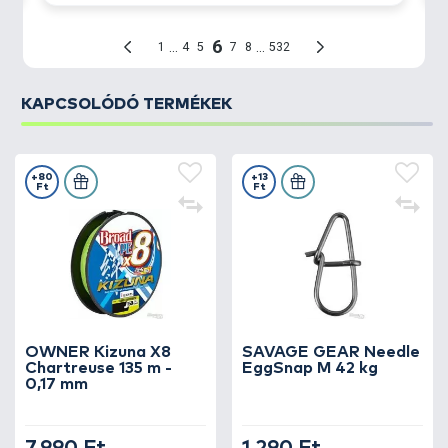
KAPCSOLÓDÓ TERMÉKEK
+80
+13
Ft
Ft
OWNER Kizuna X8
SAVAGE GEAR Needle
Chartreuse 135 m -
EggSnap M 42 kg
0,17 mm