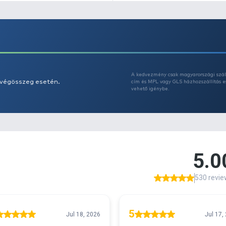
-
cé
- 
A
s 29990 feletti végösszeg esetén.
c
v