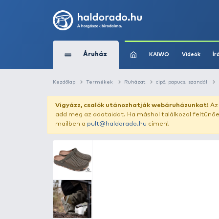
Áruház
KAIWO
Kezdőlap
Termékek
Ruházat
cipő, p
Vigyázz, csalók utánozhatják webár
add meg az adataidat. Ha máshol találk
mailben a
pult@haldorado.hu
címen!