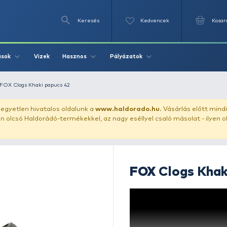
Keresés
Videók
Vizek
Írások
Hasznos
Pályázat
apucs, szandál
FOX Clogs Khaki papucs 42
uházunkat!
Az egyetlen hivatalos oldalunk a
www.haldor
ozol feltűnően olcsó Haldorádó-termékekkel, az nagy eséll