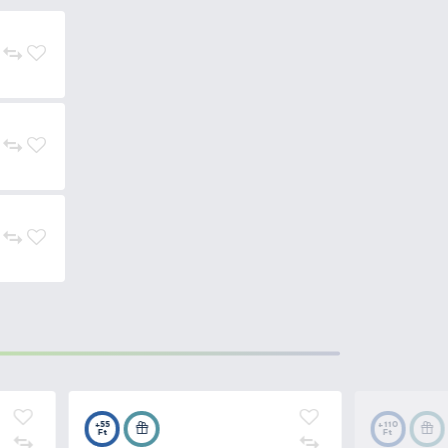
usú papucs.
ött
EVA
anyagból áll a maximális
t
csuklós sarokpánttal
a