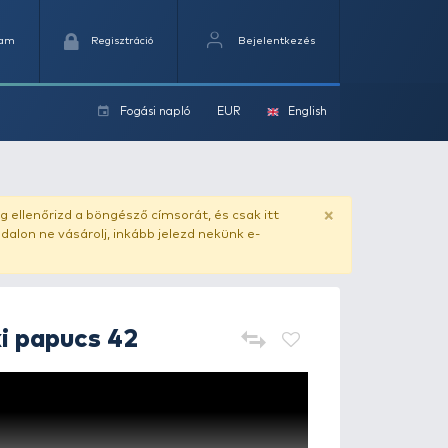
Kedvencek
Kosaram
Regisztráció
Fogási na
ok
ado.hu
. Vásárlás előtt mindig ellenőrizd a böngésző címs
yel csaló másolat - ilyen oldalon ne vásárolj, inkább jel
FOX
Clogs Khaki papucs 42