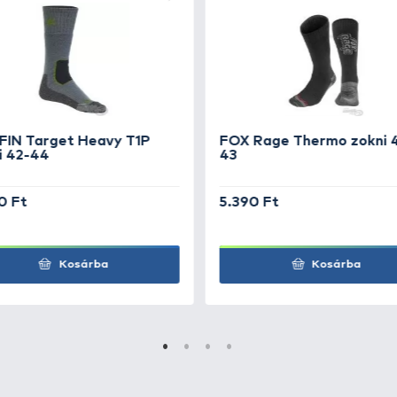
+80
pucs 41
Ft
+80
pucs 45
Ft
+80
pucs 46
Ft