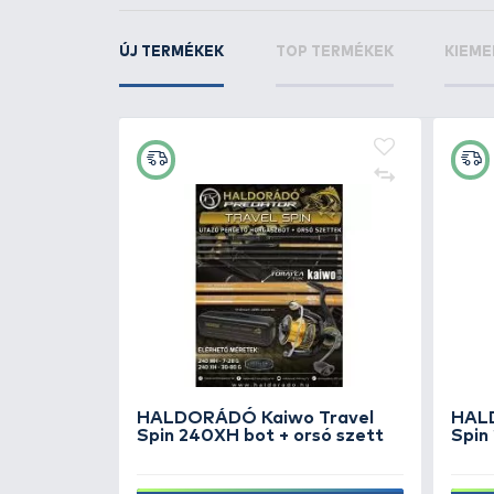
KAPCSOLÓDÓ TERMÉKEK
7
+70
Ft
FOX Camolite Messenger Ba
+ toll