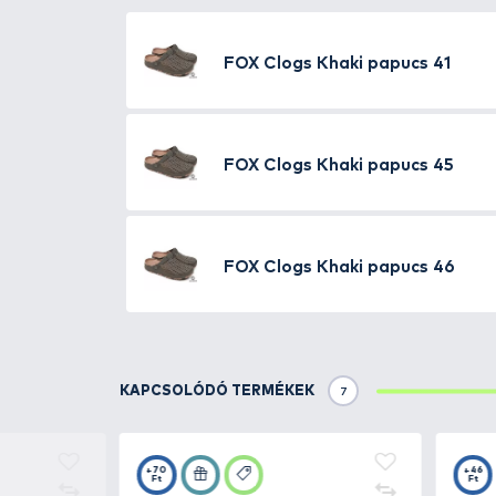
A
Fox Khaki Clogs
egy kifejezet
Tulajdonságok:
- A felsőrész puha és rugalmas
kényelem érdekében.
-
Szellőző
felsőrésszel rendelkez
stabilabb rögzítésért.
- Elsősorban sátorban való hasz