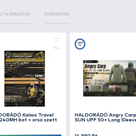
+46
+5
Ft
F
g
NORFIN Target Heavy T1P
FO
zokni 42-44
43