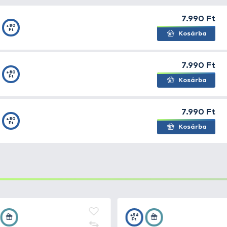
ten horgászoknak szánt, könnyű és szellőző, klumpa stíl
TPE
anyagból készült, míg a talpbetét és a külső talp önt
ik a légáramlás és a gyors vízelvezetés céljából, valamin
nálatra ajánlott