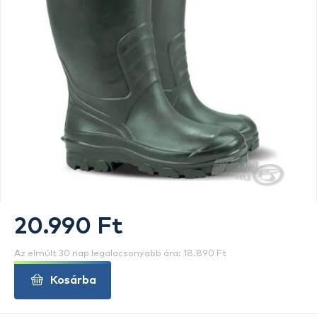
20.990 Ft
Az elmúlt 30 nap legalacsonyabb ára: 18.890 Ft
Kosárba