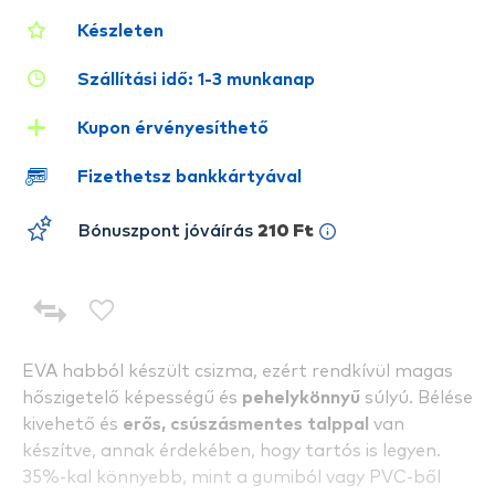
Készleten
Szállítási idő: 1-3 munkanap
Kupon érvényesíthető
Fizethetsz bankkártyával
Bónuszpont jóváírás
210 Ft
EVA habból készült csizma, ezért rendkívül magas
hőszigetelő képességű és
pehelykönnyű
súlyú. Bélése
kivehető és
erős, csúszásmentes talppal
van
készítve, annak érdekében, hogy tartós is legyen.
35%-kal könnyebb, mint a gumiból vagy PVC-ből