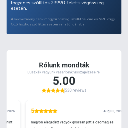
Ingyenes szállítás 29990 feletti végösszeg
esetén.
A kedvezmény csak magyarországi szállítási cím és MPL vagy
GLS házhozszállítás esetén vehető igénybe.