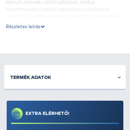
készült csizmák, ebből adódóan, sokkal
kényelmesebb, ezáltal egész napos viseletre is
ajánlott! Speciális anyaga magas fokú hőszigetelő,
akár
-30 fokos hidegben is melegen tartja a lábat
.
Részletes leírás
Az EVA rugalmasan alkalmazkodik a lábhoz, mindez
optimális mozgásszabadságot eredményez, így a
horgászat mellett, ajánlott általános ipari és
mezőgazdasági felhasználásra
is.
TERMÉK ADATOK
EXTRA ELÉRHETŐ!