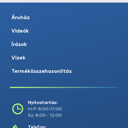
Áruház
Videók
Írások
Vizek
Termékösszehasonlítás
Nyitvatartás:
H-P: 8:00-17:00
Sz: 8:00 - 12:00
Telefon: