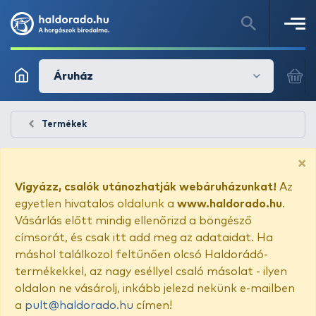
Áruház
Termékek
×
Vigyázz, csalók utánozhatják webáruházunkat!
Az
egyetlen hivatalos oldalunk a
www.haldorado.hu
.
Vásárlás előtt mindig ellenőrizd a böngésző
címsorát, és csak itt add meg az adataidat. Ha
máshol találkozol feltűnően olcsó Haldorádó-
termékekkel, az nagy eséllyel csaló másolat - ilyen
oldalon ne vásárolj, inkább jelezd nekünk e-mailben
a
pult@haldorado.hu
címen!