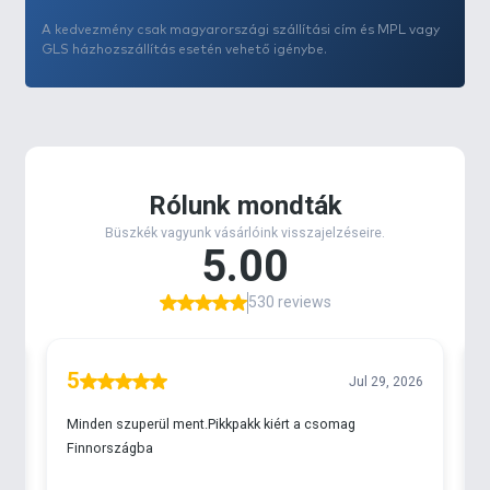
A kedvezmény csak magyarországi szállítási cím és MPL vagy
GLS házhozszállítás esetén vehető igénybe.