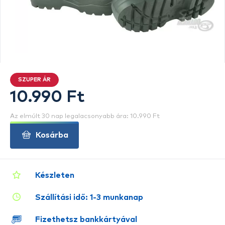
SZUPER ÁR
10.990 Ft
Az elmúlt 30 nap legalacsonyabb ára: 10.990 Ft
Kosárba
Készleten
Szállítási idő: 1-3 munkanap
Fizethetsz bankkártyával