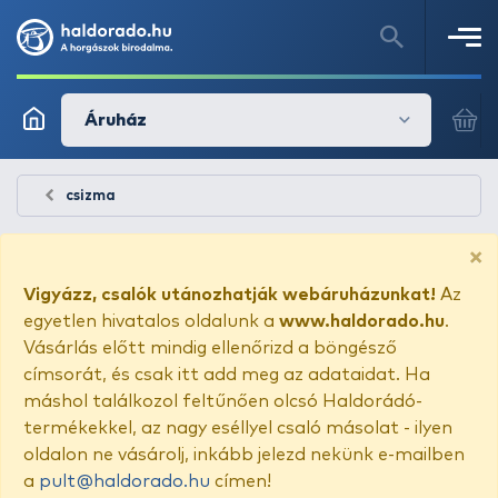
Áruház
csizma
×
Vigyázz, csalók utánozhatják webáruházunkat!
Az
egyetlen hivatalos oldalunk a
www.haldorado.hu
.
Vásárlás előtt mindig ellenőrizd a böngésző
címsorát, és csak itt add meg az adataidat. Ha
máshol találkozol feltűnően olcsó Haldorádó-
termékekkel, az nagy eséllyel csaló másolat - ilyen
oldalon ne vásárolj, inkább jelezd nekünk e-mailben
a
pult@haldorado.hu
címen!