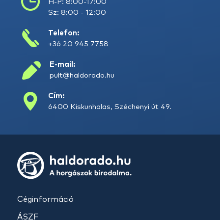
H-P: 8:00-17:00
Sz: 8:00 - 12:00
Telefon:
+36 20 945 7758
E-mail:
pult@haldorado.hu
Cím:
6400 Kiskunhalas, Széchenyi út 49.
Céginformáció
ÁSZF