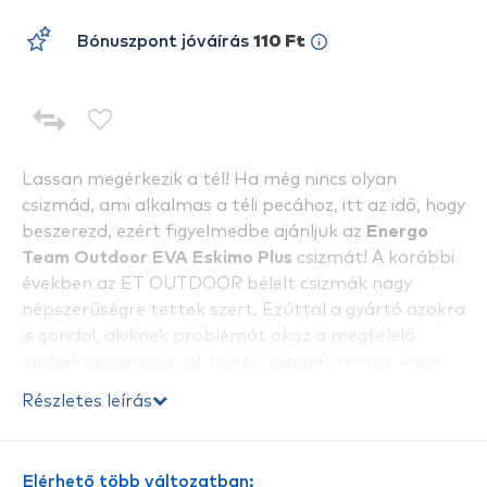
Bónuszpont jóváírás
110 Ft
Lassan megérkezik a tél! Ha még nincs olyan
csizmád, ami alkalmas a téli pecához, itt az idő, hogy
beszerezd, ezért figyelmedbe ajánljuk az
Energo
Team Outdoor EVA Eskimo Plus
csizmát! A korábbi
években az ET OUTDOOR bélelt csizmák nagy
népszerűségre tettek szert. Ezúttal a gyártó azokra
is gondol, akiknek problémát okoz a megfelelő
lábbeli beszerzése, pl. kisebb lábdeformitás, vagy
vastagabb boka miatt. Számukra ez a tökéletes,
Részletes leírás
kellemesen meleg horgászcsizma!
Alapanyagát tekintve, a különleges EVA műanyagot
Elérhető több változatban: