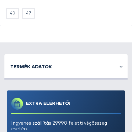
82% polietilén és 18% vinil-acetát alkotja, amihez
megfelelő habosító adalék- és színezőanyag
40
47
hozzáadásával a végeredmény egy
egyedülállóan
könnyű anyag
lett. Az EVA-ból készült csizmák
legkiemelkedőbb előnyei a
pillekönnyű súly
, az
abszolút vízállóság
és a
szín megőrzése
.
Mindemellett
tökéletes hőszigetelő – még extrém
alacsony hőmérsékleten is
. A csizma rendkívüli
anyagának, és a
belső thermo bélés
ének
köszönhetően
megvédi viselője lábát akár a -30
TERMÉK ADATOK
Celsius-fokos hidegben is
!
EXTRA ELÉRHETŐ!
Ingyenes szállítás 29990 feletti végösszeg
esetén.