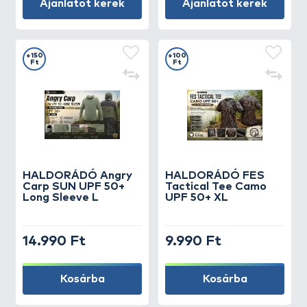
Ajánlatot kérek
Ajánlatot kérek
+150
+100
Ft
Ft
HALDORÁDÓ Angry
HALDORÁDÓ FES
Carp SUN UPF 50+
Tactical Tee Camo
Long Sleeve L
UPF 50+ XL
14.990 Ft
9.990 Ft
Kosárba
Kosárba