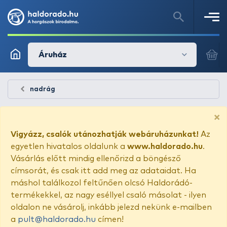
Áruház
nadrág
×
Vigyázz, csalók utánozhatják webáruházunkat!
Az
egyetlen hivatalos oldalunk a
www.haldorado.hu
.
Vásárlás előtt mindig ellenőrizd a böngésző
címsorát, és csak itt add meg az adataidat. Ha
máshol találkozol feltűnően olcsó Haldorádó-
termékekkel, az nagy eséllyel csaló másolat - ilyen
oldalon ne vásárolj, inkább jelezd nekünk e-mailben
a
pult@haldorado.hu
címen!