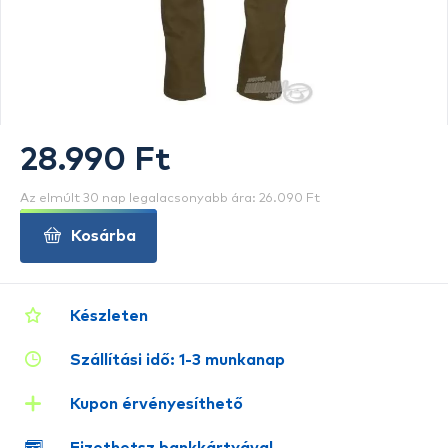
28.990 Ft
Az elmúlt 30 nap legalacsonyabb ára: 26.090 Ft
Kosárba
Készleten
Szállítási idő: 1-3 munkanap
Kupon érvényesíthető