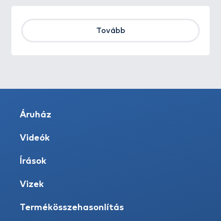
Tovább
Áruház
Videók
Írások
Vizek
Termékösszehasonlítás