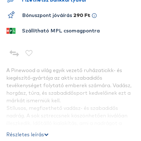
Fizethetsz bankkártyával
Bónuszpont jóváírás
290 Ft
Szállítható MPL csomagpontra
A Pinewood a világ egyik vezető ruházaticikk- és
kiegészítő-gyártója az aktív szabadidős
tevékenységet folytató emberek számára.
Vadász,
horgász, túra, és szabadidősport kedvelőinek ezt a
márkát ismerniük kell.
Stílusos, megfizethető vadász- és szabadidős
nadrág. A sok sztreccsnek köszönhetően kiválóan
illeszkedik. Időtálló kialakítás, ami a nadrágot a
mindennapi használatra is tökéletessé teszi. Két
Részletes leírás
nyitott zseb, két lábzseb és két hátsó zseb