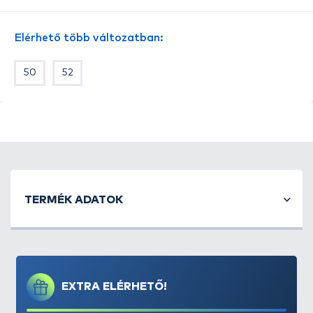
gombokkal. 97% pamut, 3% elasztán.
A nadrág színe a valóságban sötétzöld.
Elérhető több változatban:
50
52
TERMÉK ADATOK
EXTRA ELÉRHETŐ!