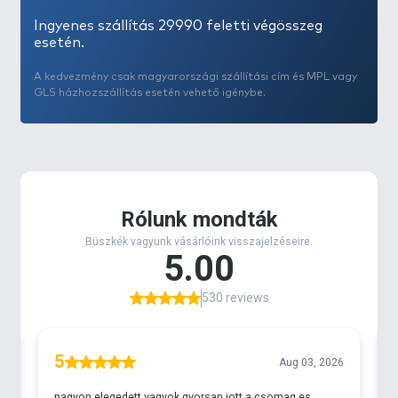
Ingyenes szállítás 29990 feletti végösszeg
esetén.
A kedvezmény csak magyarországi szállítási cím és MPL vagy
GLS házhozszállítás esetén vehető igénybe.