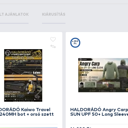
+130
+5
Ft
F
SAVAGE GEAR Simply Thermo
GR
Mellény S
Tú
49
SZUPER ÁR
12.990 Ft