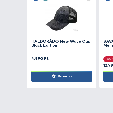
TOVÁBBI VÁLASZTÉK
2
PINEWOOD
3 darab
csomag L
PINEWOOD
3 darab
csomag M
KAPCSOLÓDÓ TERMÉKEK
4