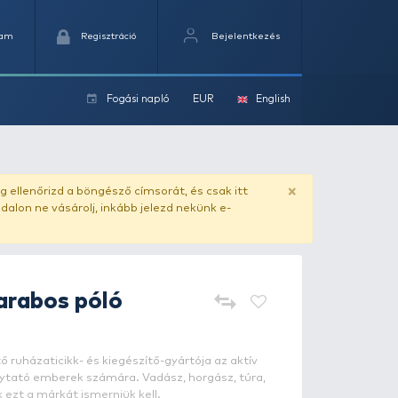
Kedvencek
Kosaram
Regisztráció
Fogási na
ok
ado.hu
. Vásárlás előtt mindig ellenőrizd a böngésző címs
yel csaló másolat - ilyen oldalon ne vásárolj, inkább jel
PINEWOOD
3 darabos póló