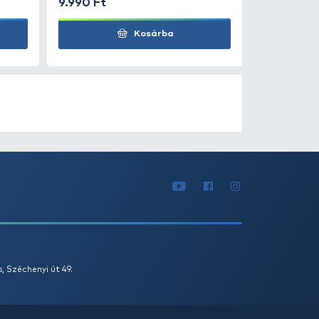
Kosárba
0
+100
Ft