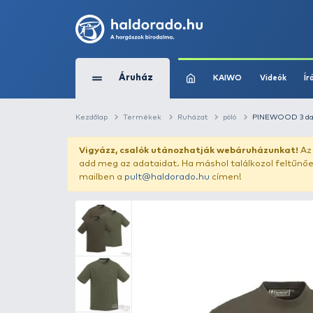
Áruház
KAIWO
Kezdőlap
Termékek
Ruházat
póló
Vigyázz, csalók utánozhatják webár
add meg az adataidat. Ha máshol találk
mailben a
pult@haldorado.hu
címen!