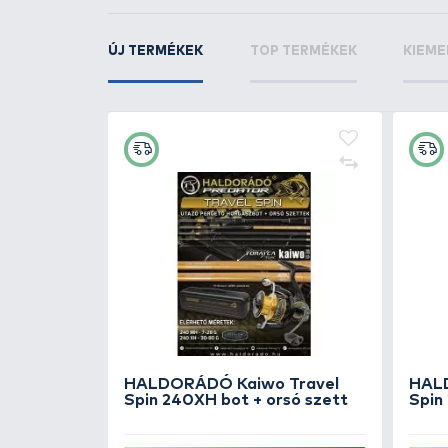
+50
Ft
HALDORÁDÓ New Wave Cap
Black Edition
4.990 Ft