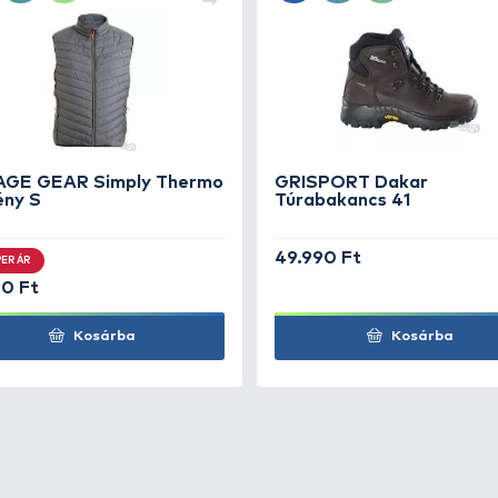
os póló
+155
Ft
os póló
+155
Ft