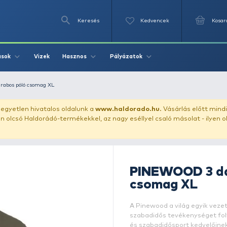
Keresés
Videók
Vizek
Írások
Hasznos
Pályázat
PINEWOOD 3 darabos póló csomag XL
uházunkat!
Az egyetlen hivatalos oldalunk a
www.haldor
ozol feltűnően olcsó Haldorádó-termékekkel, az nagy eséll