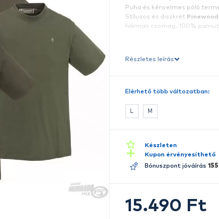
A 
s
é
P
St
h
Ré
E