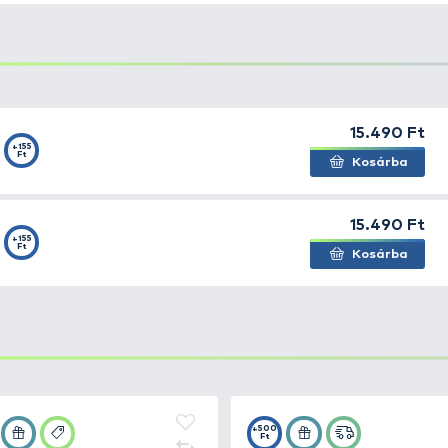
 ruházaticikk- és kiegészítő-gyártója az aktív szabadidő
z, túra, és szabadidősport kedvelőinek ezt a márkát ism
etes színekben. Klasszikus vonalvezetés. Stílusos és di
öbb színű, hármas csomag. 100% pamutból készült.