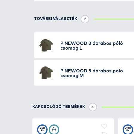
Részletek
A Pinewood a világ egyik vezető
emberek számára. Vadász, horgás
Puha és kényelmes póló termész
márkahímzéssel a mellkason. T