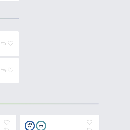
s tevékenységet folytató
erniük kell.
szkrét
Pinewood