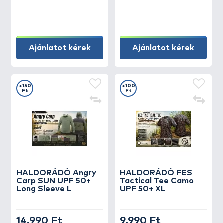
Ajánlatot kérek
Ajánlatot kérek
+150
+100
Ft
Ft
HALDORÁDÓ Angry
HALDORÁDÓ FES
Carp SUN UPF 50+
Tactical Tee Camo
Long Sleeve L
UPF 50+ XL
14.990 Ft
9.990 Ft