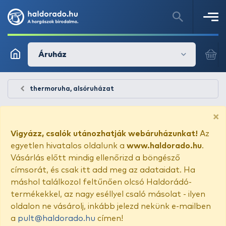
Áruház
thermoruha, alsóruházat
×
Vigyázz, csalók utánozhatják webáruházunkat!
Az
egyetlen hivatalos oldalunk a
www.haldorado.hu
.
Vásárlás előtt mindig ellenőrizd a böngésző
címsorát, és csak itt add meg az adataidat. Ha
máshol találkozol feltűnően olcsó Haldorádó-
termékekkel, az nagy eséllyel csaló másolat - ilyen
oldalon ne vásárolj, inkább jelezd nekünk e-mailben
a
pult@haldorado.hu
címen!