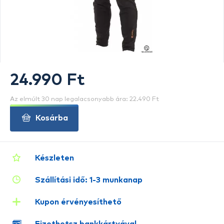
24.990 Ft
Az elmúlt 30 nap legalacsonyabb ára: 22.490 Ft
Kosárba
Készleten
Szállítási idő: 1-3 munkanap
Kupon érvényesíthető