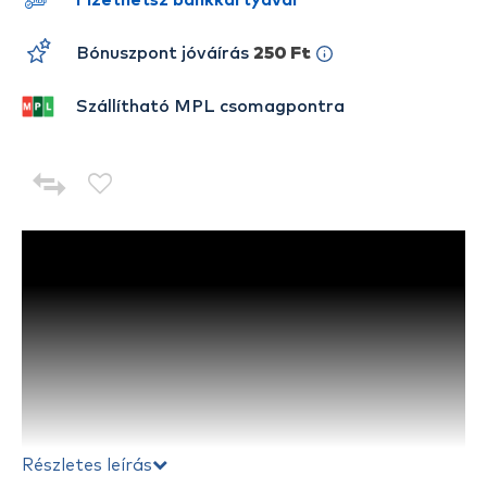
Fizethetsz bankkártyával
Bónuszpont jóváírás
250 Ft
Szállítható MPL csomagpontra
Részletes leírás