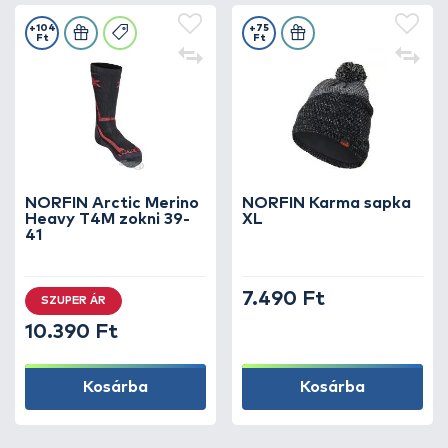
+104
+75
Ft
Ft
NORFIN Arctic Merino
NORFIN Karma sapka
Heavy T4M zokni 39-
XL
41
7.490 Ft
SZUPER ÁR
10.390 Ft
Kosárba
Kosárba