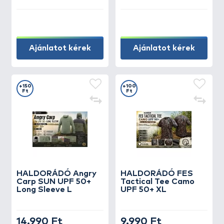
Ajánlatot kérek
Ajánlatot kérek
+150
+100
Ft
Ft
HALDORÁDÓ Angry
HALDORÁDÓ FES
Carp SUN UPF 50+
Tactical Tee Camo
Long Sleeve L
UPF 50+ XL
14.990 Ft
9.990 Ft