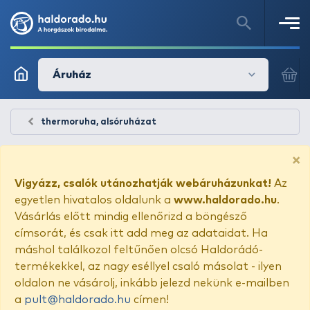
Áruház
thermoruha, alsóruházat
×
Vigyázz, csalók utánozhatják webáruházunkat!
Az
egyetlen hivatalos oldalunk a
www.haldorado.hu
.
Vásárlás előtt mindig ellenőrizd a böngésző
címsorát, és csak itt add meg az adataidat. Ha
máshol találkozol feltűnően olcsó Haldorádó-
termékekkel, az nagy eséllyel csaló másolat - ilyen
oldalon ne vásárolj, inkább jelezd nekünk e-mailben
a
pult@haldorado.hu
címen!