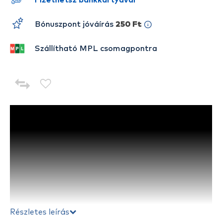
Fizethetsz bankkártyával
Bónuszpont jóváírás
250 Ft
Szállítható MPL csomagpontra
Részletes leírás