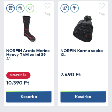
+104
+75
Ft
Ft
NORFIN Arctic Merino
NORFIN Karma sapka
Heavy T4M zokni 39-
XL
41
7.490 Ft
SZUPER ÁR
10.390 Ft
Kosárba
Kosárba