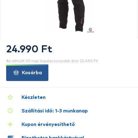
24.990 Ft
Az elmúlt 30 nap legalacsonyabb ára: 22.490 Ft
Kosárba
Készleten
Szállítási idő: 1-3 munkanap
Kupon érvényesíthető