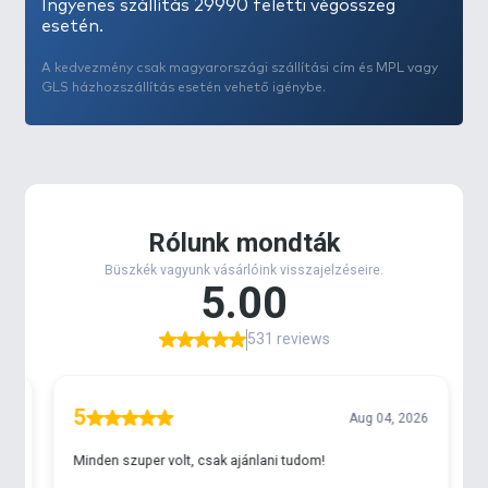
Ingyenes szállítás 29990 feletti végösszeg
esetén.
A kedvezmény csak magyarországi szállítási cím és MPL vagy
GLS házhozszállítás esetén vehető igénybe.