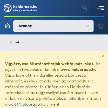
Áruház
zokni
×
Vigyázz, csalók utánozhatják webáruházunkat!
Az
egyetlen hivatalos oldalunk a
www.haldorado.hu
.
Vásárlás előtt mindig ellenőrizd a böngésző
címsorát, és csak itt add meg az adataidat. Ha
máshol találkozol feltűnően olcsó Haldorádó-
termékekkel, az nagy eséllyel csaló másolat - ilyen
oldalon ne vásárolj, inkább jelezd nekünk e-mailben
a
pult@haldorado.hu
címen!