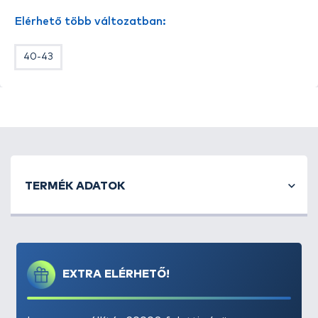
Anyaga: 84% Thermalite®, 13% Lycra, 3%
Elérhető több változatban:
Nylon
40-43
TERMÉK ADATOK
EXTRA ELÉRHETŐ!