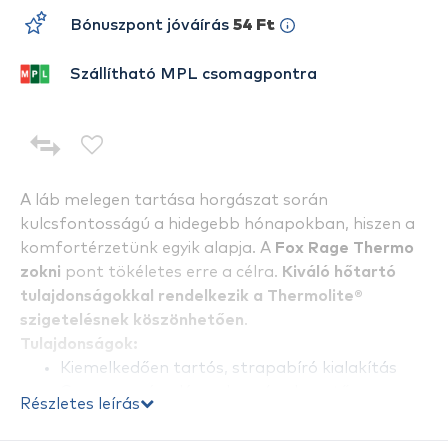
Bónuszpont jóváírás
54 Ft
Szállítható MPL csomagpontra
A láb melegen tartása horgászat során
kulcsfontosságú a hidegebb hónapokban, hiszen a
komfortérzetünk egyik alapja. A
Fox Rage Thermo
zokni
pont tökéletes erre a célra.
Kiváló hőtartó
tulajdonságokkal rendelkezik a Thermolite®
szigetelésnek köszönhetően
.
Tulajdonságok:
Kiemelkedően tartós, strapabíró kialakítás
Gyorsan száradó, nedvesség elvezető
Részletes leírás
tulajdonsággal
Elérhető két méretben: EU 40-43 és EU 44-47