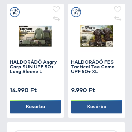
+150
+100
Ft
Ft
HALDORÁDÓ Angry
HALDORÁDÓ FES
Carp SUN UPF 50+
Tactical Tee Camo
Long Sleeve L
UPF 50+ XL
14.990 Ft
9.990 Ft
Kosárba
Kosárba