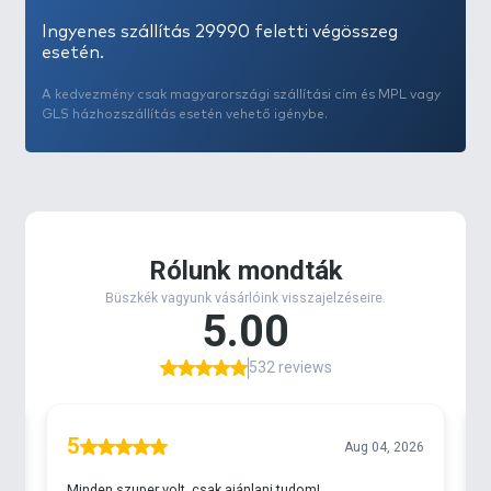
Ingyenes szállítás 29990 feletti végösszeg
esetén.
A kedvezmény csak magyarországi szállítási cím és MPL vagy
GLS házhozszállítás esetén vehető igénybe.