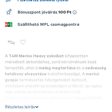
Fizethetsz bankkártyával
Bónuszpont jóváírás
100 Ft
Szállítható MPL csomagpontra
A
T4M Merino Heavy zoknikat
kifejezetten
mérsékelt aktivitáshoz, zord körülmények közé
tervezték, ahol a
meleg megtartása
és a
nedvesség
hatékony elvezetése
kulcsfontosságú. A
merinó
gyapjú
természetes hőszigetelést biztosít,
miközben elvezeti az izzadságot a lábról, így egész
nap száraz és komfortos érzetet nyújt.
A zokni teljes felületén alkalmazott
megerősített,
vastag párnázás
extra meleget és kiváló illeszkedést
Részletes leírás
biztosít a bakancsban, csökkentve a belső bélés