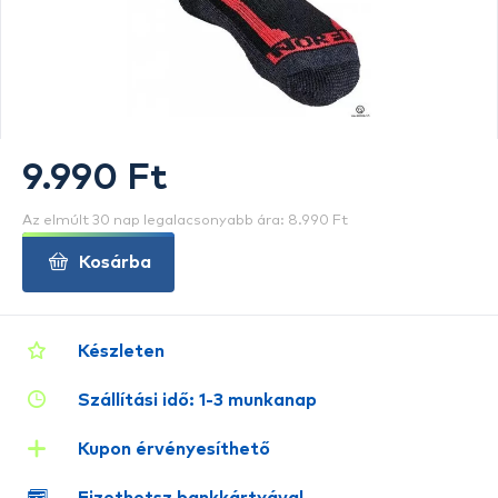
9.990 Ft
Az elmúlt 30 nap legalacsonyabb ára: 8.990 Ft
Kosárba
Készleten
Szállítási idő: 1-3 munkanap
Kupon érvényesíthető