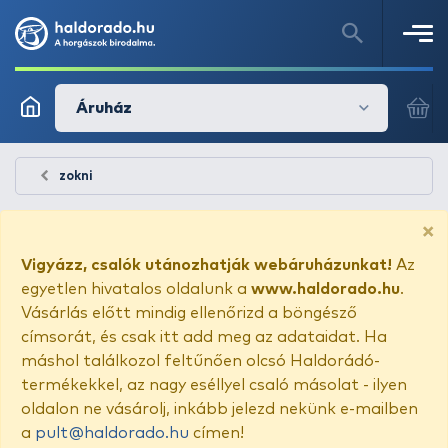
Áruház
zokni
×
Vigyázz, csalók utánozhatják webáruházunkat!
Az
egyetlen hivatalos oldalunk a
www.haldorado.hu
.
Vásárlás előtt mindig ellenőrizd a böngésző
címsorát, és csak itt add meg az adataidat. Ha
máshol találkozol feltűnően olcsó Haldorádó-
termékekkel, az nagy eséllyel csaló másolat - ilyen
oldalon ne vásárolj, inkább jelezd nekünk e-mailben
a
pult@haldorado.hu
címen!