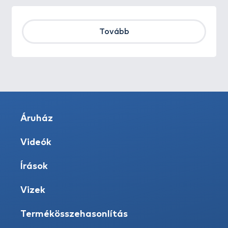
Tovább
Áruház
Videók
Írások
Vizek
Termékösszehasonlítás