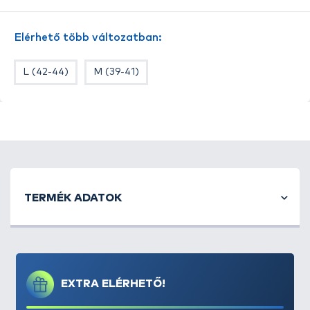
okozta kidörzsölődést és irritációt.
Főbb jellemzők:
Elérhető több változatban:
Kényelmes, tökéletes illeszkedés
Több sűrűségű kötés a megfelelő
L (42-44)
M (39-41)
alátámasztásért
Magas kopásállóság és hosszú élettartam
TERMÉK ADATOK
EXTRA ELÉRHETŐ!